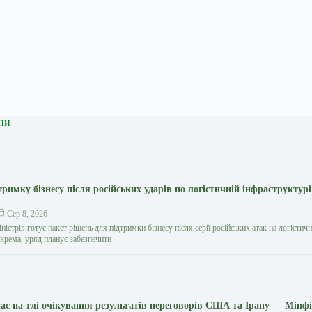
ни
тримку бізнесу після російських ударів по логістичній інфраструктур
Сер 8, 2026
ністрів готує пакет рішень для підтримки бізнесу після серії російських атак на логістич
окрема, уряд планує забезпечити
є на тлі очікування результатів переговорів США та Ірану — Мінф