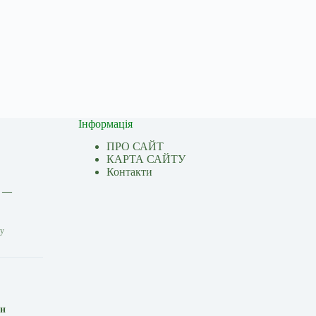
Інформація
ПРО САЙТ
КАРТА САЙТУ
Контакти
і —
ну
ін