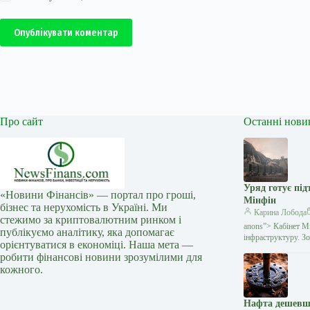
Опублікувати коментар
Про сайт
Останні нови
Уряд готує під
«Новини Фінансів» — портал про гроші,
Мінфін
бізнес та нерухомість в Україні. Ми
Карина Лобода
стежимо за криптовалютним ринком і
anons”> Кабінет Мі
публікуємо аналітику, яка допомагає
інфраструктуру. З
орієнтуватися в економіці. Наша мета —
робити фінансові новини зрозумілими для
кожного.
Нафта дешевша