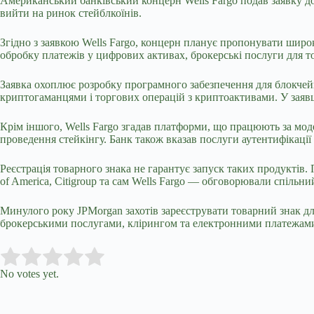
Американський банківський концерн Wells Fargo подав заявку 
вийти на ринок стейблкоїнів.
Згідно з заявкою Wells Fargo, концерн планує пропонувати широ
обробку платежів у цифрових активах, брокерські послуги для т
Заявка охоплює розробку програмного забезпечення для блокчей
криптогаманцями і торгових операцій з криптоактивами. У заявці
Крім іншого, Wells Fargo згадав платформи, що працюють за модел
проведення стейкінгу. Банк також вказав послуги аутентифікації 
Реєстрація товарного знака не гарантує запуск таких продуктів.
of America, Citigroup та сам Wells Fargo — обговорювали спільни
Минулого року JPMorgan захотів зареєструвати товарний знак дл
брокерськими послугами, клірингом та електронними платежами
Submit Rating
Rate this item:
No votes yet.