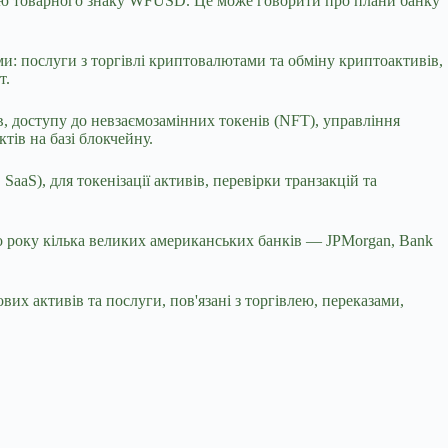
цію товарного знаку WFUSD. Це може говорити про плани банку
ми: послуги з торгівлі криптовалютами та обміну криптоактивів,
т.
, доступу до невзаємозамінних токенів (NFT), управління
тів на базі блокчейну.
aaS), для токенізації активів, перевірки транзакцій та
го року кілька великих американських банків — JPMorgan, Bank
х активів та послуги, пов'язані з торгівлею, переказами,