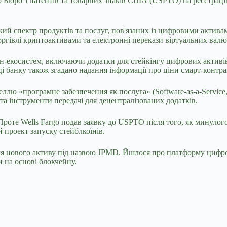
до Бюро з патентів та товарних знаків США (USPTO) на реєстра
кий спектр продуктів та послуг, пов'язаних із цифровими актива
оргівлі криптоактивами та електронні
перекази віртуальних валю
н-екосистем, включаючи додатки для стейкінгу цифрових активів
 банку також згадано надання інформації про ціни смарт-контрак
лю «програмне забезпечення як послуга» (Software-as-a-Service, S
та інструменти передачі для децентралізованих додатків.
 Проте Wells Fargo подав заявку до USPTO після того, як минуло
й проект запуску стейблкоїнів.
я нового активу під назвою JPMD. Йшлося про платформу цифрови
 на основі блокчейну.