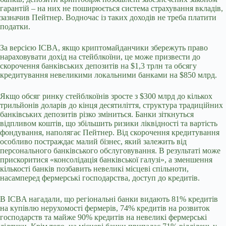
гарантій – на них не поширюється система страхування вкладів,
зазначив Пейтнер. Водночас із таких доходів не треба платити
податки.
За версією ICBA, якщо криптомайданчики збережуть право
нараховувати дохід на стейблкоїни, це може призвести до
скорочення банківських депозитів на $1,3 трлн та обсягу
кредитування невеликими локальними банками на $850 млрд.
Якщо обсяг ринку стейблкоїнів зросте з $300 млрд до кількох
трильйонів доларів до кінця десятиліття, структура традиційних
банківських депозитів різко зміниться. Банки зіткнуться
відпливом коштів, що збільшить ризики ліквідності та вартість
фондування, наполягає Пейтнер. Від скорочення кредитування
особливо постраждає малий бізнес, який залежить від
персонального банківського обслуговування. В результаті може
прискоритися «консолідація банківської галузі», а зменшення
кількості банків позбавить невеликі місцеві спільноти,
насамперед фермерські господарства, доступ до кредитів.
В ICBA нагадали, що регіональні банки видають 81% кредитів
на купівлю нерухомості фермерів, 74% кредитів на розвиток
господарств та майже 90% кредитів на невеликі фермерські