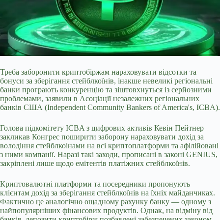
Треба заборонити криптобіржам нараховувати відсотки та
бонуси за зберігання стейблкоїнів, інакше невеликі регіональні
банки програють конкуренцію та зіштовхнуться із серйозними
проблемами, заявили в Асоціації незалежних регіональних
банків США (Independent Community Bankers of America's, ICBA).
Голова підкомітету ICBA з цифрових активів Кевін Пейтнер
закликав Конгрес поширити заборону нараховувати дохід за
володіння стейблкоінами на всі криптоплатформи та афілійовані
з ними компанії. Наразі
такі заходи, прописані в законі GENIUS,
закріплені лише щодо емітентів платіжних стейблкоїнів.
Криптовалютні платформи та посередники пропонують
клієнтам дохід за зберігання стейблкоїнів на їхніх майданчиках.
Фактично це аналогічно ощадному рахунку банку — одному з
найпопулярніших фінансових продуктів. Однак, на відміну від
банків, депозити криптобірж позбавлені забезпечених законом