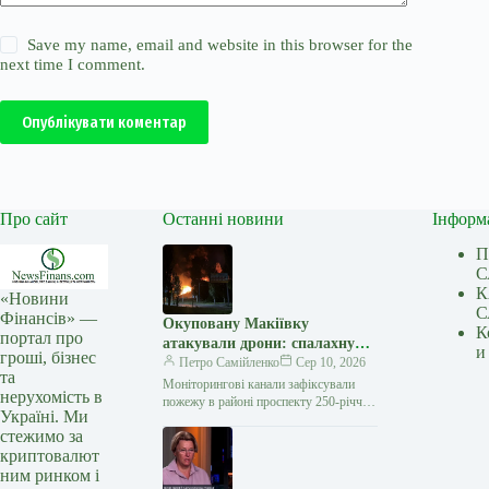
Save my name, email and website in this browser for the
next time I comment.
Опублікувати коментар
Про сайт
Останні новини
Інформ
П
С
К
«Новини
С
Фінансів» —
Окуповану Макіївку
К
портал про
атакували дрони: спалахнув
и
гроші, бізнес
ТЦ «Галактика»
Петро Самійленко
Сер 10, 2026
та
Моніторингові канали зафіксували
нерухомість в
пожежу в районі проспекту 250-річчя
Україні. Ми
Донбасу У тимчасово окупованій
стежимо за
Макіївці на Донеччині вночі
криптовалют
спалахнула пожежа в торговельному…
ним ринком і