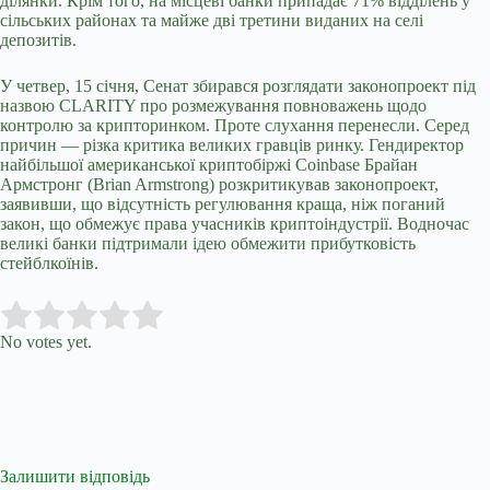
ділянки. Крім того, на місцеві банки припадає 71% відділень у
сільських районах та майже дві третини виданих на селі
депозитів.
У четвер, 15 січня, Сенат збирався розглядати законопроект під
назвою CLARITY про розмежування повноважень щодо
контролю за крипторинком. Проте слухання перенесли. Серед
причин — різка критика великих гравців ринку. Гендиректор
найбільшої американської криптобіржі Coinbase Брайан
Армстронг (Brian Armstrong) розкритикував законопроект,
заявивши, що відсутність регулювання краща, ніж поганий
закон, що обмежує права учасників криптоіндустрії. Водночас
великі банки підтримали ідею обмежити прибутковість
стейблкоїнів.
Submit Rating
Rate this item:
No votes yet.
Залишити відповідь