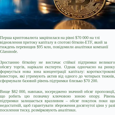
Перша криптовалюта закріпилася на рівні $70 000 на тлі
відновлення притоку капіталу в спотові біткоін-ETF, який за
тиждень перевищив $95 млн, повідомили аналітики компанії
Glassnode.
Зростанню біткоїну не вистачає стійкої підтримки великого
обсягу торгів, нарікали експерти. Однак одночасно на ринку
формується нова зона концентрації капіталу: короткострокові
інвестори, які утримують актив від одного до чотирьох тижнів,
сформували базовий рівень підтримки близько $70 200.
Вище $82 000, навпаки, зосереджено значний обсяг пропозиції,
що робить цю позначку ключовою зоною опору. Рівень
підтримки залишається вразливим – обсяг покупок поки що
недостатній, щоб гарантувати збереження досягнутої ціни у разі
посилення тиску, розмірковують аналітики.