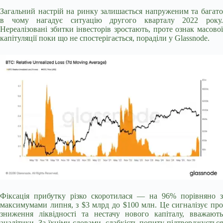
Загальний настрій на ринку залишається напруженим та багато
в чому нагадує ситуацію другого кварталу 2022 року.
Нереалізовані збитки інвесторів зростають, проте ознак масової
капітуляції поки що не спостерігається, пораділи у Glassnode.
Фіксація прибутку різко скоротилася — на 96% порівняно з
максимумами липня, з $3 млрд до $100 млн. Це сигналізує про
зниження ліквідності та нестачу нового капіталу, вважають
аналітики. За їхніми словами, слабкість попиту підтверджується