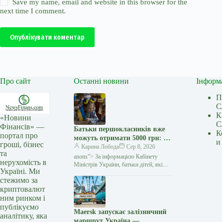
Save my name, email and website in this browser for the
next time I comment.
Опублікувати коментар
Про сайт
Останні новини
Інформ
П
С
К
«Новини
С
Фінансів» —
Батьки першокласників вже
К
портал про
можуть отримати 5000 грн: як
и
гроші, бізнес
оформити «Пакунок
Карина Лобода
Сер 8, 2026
та
школяра» — Мінфін
anons”> За інформацією Кабінету
нерухомість в
Міністрів України, батьки дітей, які
Україні. Ми
у 2026−2027 навчальному році йдуть
стежимо за
до першого класу, вже можуть подати
криптовалют
заяву на отримання
ним ринком і
публікуємо
Maersk запускає залізничний
аналітику, яка
маршрут Україна —