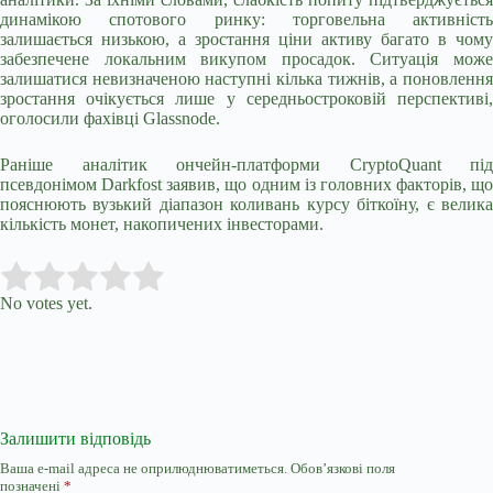
динамікою спотового ринку: торговельна активність
залишається низькою, а зростання ціни активу багато в чому
забезпечене локальним викупом просадок. Ситуація може
залишатися невизначеною наступні кілька тижнів, а поновлення
зростання очікується лише у середньостроковій перспективі,
оголосили фахівці Glassnode.
Раніше аналітик ончейн-платформи CryptoQuant під
псевдонімом Darkfost заявив, що одним із головних факторів, що
пояснюють вузький діапазон коливань курсу біткоїну, є велика
кількість монет, накопичених інвесторами.
Submit Rating
Rate this item:
No votes yet.
Залишити відповідь
Ваша e-mail адреса не оприлюднюватиметься.
Обов’язкові поля
позначені
*