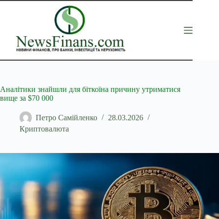
Перейти
до
вмісту
Аналітики знайшли для біткоїна причину утриматися
вище за $70 000
Петро Самійленко
28.03.2026
Криптовалюта