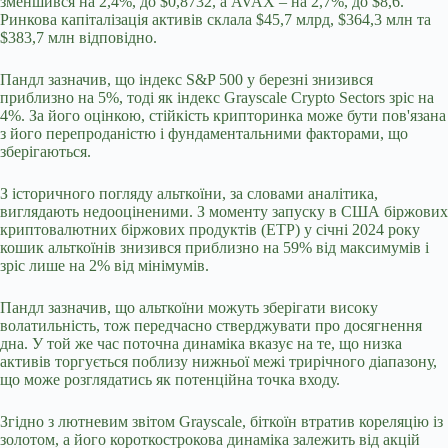
зменшився на 2,4%, до $0,8732, а AVAX – на 2,7%, до $8,6.
Ринкова капіталізація активів склала $45,7 млрд, $364,3 млн та
$383,7 млн відповідно.
Пандл зазначив, що індекс S&P 500 у березні знизився
приблизно на 5%, тоді як індекс Grayscale Crypto Sectors зріс на
4%. За його оцінкою, стійкість крипторинка може бути пов'язана
з його перепроданістю і фундаментальними факторами, що
зберігаються.
З історичного погляду альткоїни, за словами аналітика,
виглядають недооціненими. З моменту запуску в США біржових
криптовалютних біржових продуктів (ETP) у січні 2024 року
кошик альткоїнів знизився приблизно на 59% від максимумів і
зріс лише на 2% від мінімумів.
Пандл зазначив, що альткоїни можуть зберігати високу
волатильність, тож передчасно стверджувати про досягнення
дна. У той же час поточна динаміка вказує на те, що низка
активів торгується поблизу нижньої межі трирічного діапазону,
що може розглядатись як потенційна точка входу.
Згідно з лютневим звітом Grayscale, біткоїн втратив кореляцію із
золотом, а його короткострокова динаміка залежить від акцій