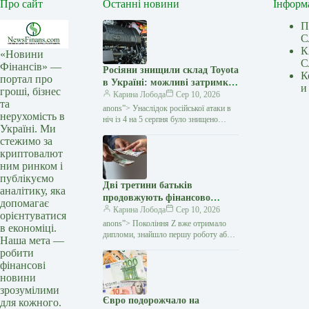
Про сайт
Останні новини
Інформ
П
С
К
«Новини
С
Фінансів» —
Росіяни знищили склад Toyota
К
портал про
в Україні: можливі затримки
и
гроші, бізнес
з постачанням запчастин —
Карина Лобода
Сер 10, 2026
та
Мінфін
anons”> Унаслідок російської атаки в
нерухомість в
ніч із 4 на 5 серпня було знищено
Україні. Ми
склад запасних частин і супутніх
стежимо за
товарів компанії «Тойота-Україна».…
криптовалют
ним ринком і
публікуємо
Дві третини батьків
аналітику, яка
продовжують фінансово
допомагає
утримувати дорослих дітей
Карина Лобода
Сер 10, 2026
орієнтуватися
покоління Z — дослідження
anons”> Покоління Z вже отримало
в економіці.
— Мінфін
дипломи, знайшло першу роботу або
Наша мета —
активно її шукає, але фінансової
робити
незалежності це не гарантує. Дедалі
фінансові
більше молодих людей…
новини
зрозумілими
Євро подорожчало на
для кожного.