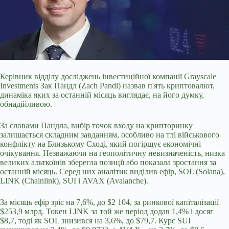
Керівник відділу досліджень інвестиційної компанії Grayscale
Investments Зак Пандл (Zach Pandl) назвав п'ять криптовалют,
динаміка яких за останній
місяць виглядає, на його думку,
обнадійливою.
За словами Пандла, вибір точок входу на крипторинку
залишається складним завданням, особливо на тлі військового
конфлікту на Близькому Сході, який погіршує економічні
очікування. Незважаючи на геополітичну невизначеність, низка
великих альткоїнів зберегла позиції або показала зростання за
останній місяць. Серед них аналітик виділив ефір, SOL (Solana),
LINK (Chainlink), SUI і AVAX (Avalanche).
За місяць ефір зріс на 7,6%, до $2 104, за ринкової капіталізації
$253,9 млрд. Токен LINK за той же період додав 1,4% і досяг
$8,7, тоді як SOL знизився на 3,6%, до $79,7. Курс SUI