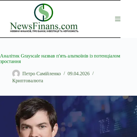
Перейти
до
вмісту
Аналітик Grayscale назвав п'ять альткоїнів із потенціалом
зростання
Петро Самійленко
09.04.2026
Криптовалюта