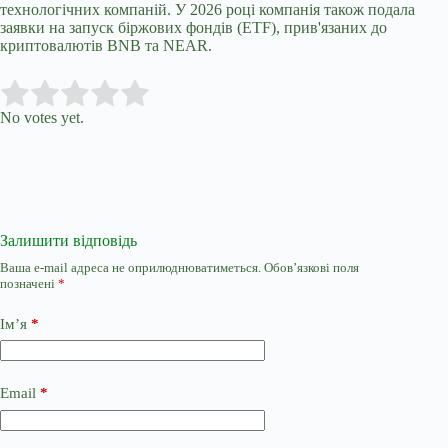
технологічних компаній. У 2026 році компанія також подала
заявки на запуск біржових фондів (ETF), прив'язаних до
криптовалютів BNB та NEAR.
Submit Rating
Rate this item:
No votes yet.
Залишити відповідь
Ваша e-mail адреса не оприлюднюватиметься.
Обов’язкові поля
позначені
*
Ім’я
*
Email
*