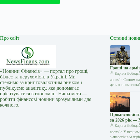
Про сайт
Останні нови
Гроші на армі
«Новини Фінансів» — портал про гроші,
Карина Лобода
бізнес та нерухомість в Україні. Ми
anons”> Станом на
стежимо за криптовалютним ринком і
день повномасшта
публікуємо аналітику, яка допомагає
орієнтуватися в економіці. Наша мета —
робити фінансові новини зрозумілими для
кожного.
Промисловість
за 2026 рік —
Карина Лобода
anons”> У першому
з аналогічним пер