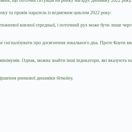
вив, що поточна ситуація на ринку нагадує динаміку 2022 року.
ку та провів паралель із ведмежим циклом 2022 року:
21-тижневої ковзної середньої, і поточний рух може бути лише ч
оже сигналізувати про досягнення локального дна. Проте Коуен в
 мінімумів. Однак, можна знайти інші індикатори, які вказують 
іршення ринкової динаміки біткоїну.