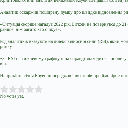
Криптовалютний аналітик Бенджамін Коуен (Benjamin Cowen) зая
Аналітик оскаржив поширену думку про швидке відновлення рин
«Ситуація скоріше нагадує 2022 рік. Біткоїн не повернувся до 
раніше, ніж багато хто очікує».
Ряд
аналітиків вказують на індекс відносної сили (RSI), який м
ринку.
«За RSI на тижневому графіку ціна справді знаходиться поблизу
він.
Наприкінці січня Коуен попереджав інвесторів про ймовірне пог
Submit Rating
Rate this item:
No votes yet.