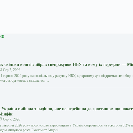
ни
ю: скільки коштів зібрав спецрахунок НБУ та кому їх передали — Мі
Сер 7, 2026
 1 серпня 2026 року на спеціальному рахунку НБУ, відкритому для підтримки сил обор
бного вторгнення, залишається…
 України вийшла з падіння, але не перейшла до зростання: що показ
 Мінфін
Сер 7, 2026
 півріччі 2026 року промислове виробництво в Україні скоротилося на всього на 0,2% 
іодом минулого року. Економіст Андрій