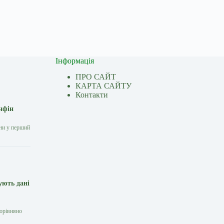
Інформація
ПРО САЙТ
КАРТА САЙТУ
Контакти
нфін
они у перший
ують дані
порівняно