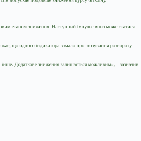
 Він допускає подальше зниження курсу біткоїну.
ерговим етапом зниження. Наступний імпульс вниз може статися
важає, що одного індикатора замало прогнозування розвороту
на інше. Додаткове зниження залишається можливим», – зазначив