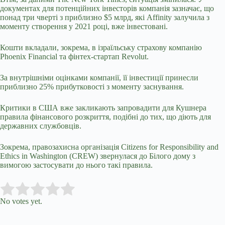
документах для потенційних інвесторів компанія зазначає, що
понад три чверті з приблизно $5 млрд, які Affinity залучила з
моменту створення у 2021 році, вже інвестовані.
Кошти вкладали, зокрема, в ізраїльську страхову компанію
Phoenix Financial та фінтех-стартап Revolut.
За внутрішніми оцінками компанії, її інвестиції принесли
приблизно 25% прибутковості з моменту заснування.
Критики в США вже закликають запровадити для Кушнера
правила фінансового розкриття, подібні до тих, що діють для
державних службовців.
Зокрема, правозахисна організація Citizens for Responsibility and
Ethics in Washington (CREW) звернулася до Білого дому з
вимогою застосувати до нього такі правила.
Submit Rating
Rate this item:
No votes yet.