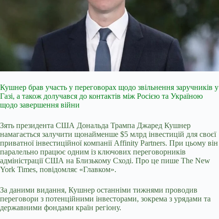
Кушнер брав участь у переговорах щодо звільнення заручників у
Газі, а також долучався до контактів між Росією та Україною
щодо завершення війни
Зять президента США Дональда Трампа Джаред Кушнер
намагається залучити щонайменше $5 млрд інвестицій для своєї
приватної інвестиційної компанії Affinity Partners. При цьому він
паралельно працює одним із ключових переговорників
адміністрації США на Близькому Сході. Про це пише The New
York Times, повідомляє «Главком».
За даними видання, Кушнер останніми тижнями проводив
переговори з потенційними інвесторами, зокрема з урядами та
державними фондами країн регіону.