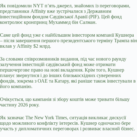
Як повідомили NYT п’ять джерел, знайомих із переговорами,
представники Affinity вже зустрічалися з Державним
інвестиційним фондом Саудівської Аравії (PIF). Цей фонд
контролює кронпринц Мухаммед бін Салман.
Саме цей фонд уже є найбільшим інвестором компанії Кушнера
– після завершення першого президентського терміну Трампа він
вклав у Affinity $2 млрд.
За словами співрозмовників видання, під час нового раунду
залучення інвестицій саудівський фонд може отримати
першочергове право на нові вкладення. Крім того, Кушнер
планує звернутися і до інших близькосхідних суверенних
фондів, зокрема з ОАЕ та Катару, які раніше також інвестували в
його компанію.
Очікується, що кампанія зі збору коштів може тривати більшу
частину 2026 року.
Як зазначає The New York Times, ситуація викликає дискусії
щодо можливого конфлікту інтересів. Кушнер одночасно бере
участь у дипломатичних переговорах і розвиває власний бізнес.