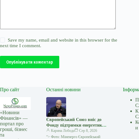
Save my name, email and website in this browser for the
next time I comment.
Опублікувати коментар
Про сайт
Останні новини
Інформ
П
С
К
«Новини
С
Фінансів» —
Європейський Союз вніс до
К
портал про
Фонду підтримки енергетики
и
гроші, бізнес
України додаткові €30 млн
Карина Лобода
Сер 8, 2026
та
“> Фото: Міненерго Європейський