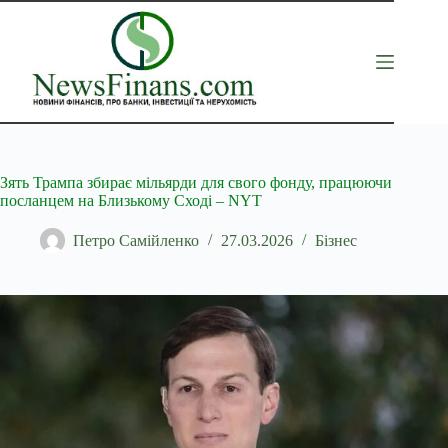
Перейти
до
вмісту
Зять Трампа збирає мільярди для свого фонду, працюючи
посланцем на Близькому Сході – NYT
Петро Самійленко
27.03.2026
Бізнес