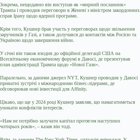
Зокрема, нещодавно він виступав як «мирний посланник»
Трампа і проводив переговори в Женеві з міністром закордонних
справ Ірану щодо ядерної програми.
Крім того, Кушнер брав участь у переговорах щодо звільнення
заручників у Газі, а також долучався до контактів між Росією та
Україною щодо завершення війни.
У січні він також входив до офіційної делегації США на
Всесвітньому економічному форумі в Давосі, де презентував
план адміністрації Трампа щодо «Нової Гази».
Паралельно, за даними джерел NYT, Кушнер проводив у Давосі
приватні зустрічі з міжнародними бізнес-лідерами, де
обговорював нові інвестиції для Affinity.
Цікаво, що ще у 2024 році Кушнер заявляв, що намагатиметься
уникати конфліктів інтересів.
«Нам не потрібно залучати капітал протягом наступних
чотирьох років», – казав він тоді.
Втім, за даними The New York Times, ситуація змінилася. У