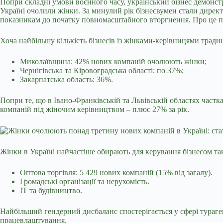
Попри складні умови воєнного часу, український бізнес демонст
Україні очолили жінки. За минулий рік бізнесвумен стали директ
показникам до початку повномасштабного вторгнення. Про це п
Хоча найбільшу кількість бізнесів із жінками-керівницями традиц
Миколаївщина: 42% нових компаній очолюють жінки;
Чернігівська та Кіровоградська області: по 37%;
Закарпатська область: 36%.
Попри те, що в Івано-Франківській та Львівській областях част
компаній під жіночим керівництвом – плюс 27% за рік.
Жінки в Україні найчастіше обирають для керування бізнесом такі
Оптова торгівля: 5 429 нових компаній (15% від загалу).
Громадські організації та нерухомість.
ІТ та будівництво.
Найбільший гендерний дисбаланс спостерігається у сфері тураге
працевлаштування.