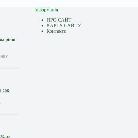
Інформація
ПРО САЙТ
КАРТА САЙТУ
Контакти
на рівні
t="НБУ
1 206
,
4% до