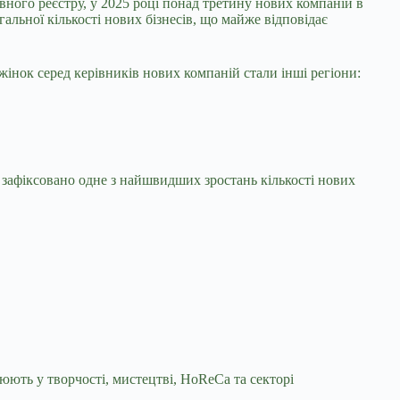
вного реєстру, у 2025 році понад третину нових компаній в
альної кількості нових бізнесів, що майже відповідає
жінок серед керівників нових компаній стали інші регіони:
 зафіксовано одне з найшвидших зростань кількості нових
юють у творчості, мистецтві, HoReCa та секторі