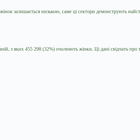
а жінок залишається низькою, саме ці сектори демонструють найс
аній, з яких 455 298 (32%) очолюють жінки. Ці дані свідчать пр