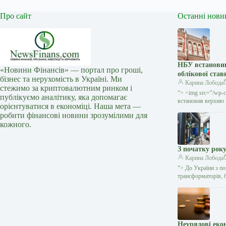
Про сайт
Останні нови
НБУ встановив
«Новини Фінансів» — портал про гроші,
облікової ставк
бізнес та нерухомість в Україні. Ми
Карина Лобода
стежимо за криптовалютним ринком і
“> <img src="/wp-c
публікуємо аналітику, яка допомагає
встановив верхню 
орієнтуватися в економіці. Наша мета —
робити фінансові новини зрозумілими для
кожного.
З початку року
Карина Лобода
“> До України з по
трансформаторів,
Неурядові еко