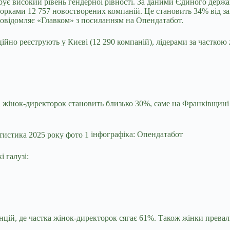
рує високий рівень гендерної рівності. За даними Єдиного держа
орками 12 757 новостворених компаній. Це становить 34% від заг
овідомляє «Главком» з посиланням на Опендатабот.
ійно реєструють у Києві (12 290 компаній), лідерами за часткою 
ка жінок-директорок становить близько 30%, саме на Франківщині
інфографіка: Опендатабот
 галузі:
нцій, де частка жінок-директорок сягає 61%. Також жінки превал