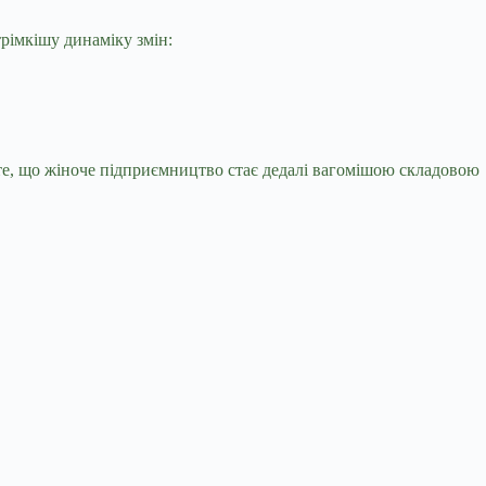
трімкішу динаміку змін:
о те, що жіноче підприємництво стає дедалі вагомішою складовою