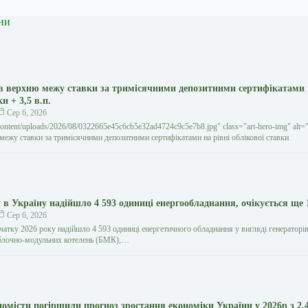
ни
 верхню межу ставки за тримісячними депозитними сертифікатами 
и + 3,5 в.п.
Сер 6, 2026
ontent/uploads/2026/08/0322665e45c6cb5e32ad4724c9c5e7b8.jpg" class="art-hero-img" al
межу ставки за тримісячними депозитними сертифікатами на рівні облікової ставки
 в Україну надійшло 4 593 одиниці енергообладнання, очікується ще 
Сер 6, 2026
чатку 2026 року надійшло 4 593 одиниці енергетичного обладнання у вигляді генераторів
 блочно-модульних котелень (БМК),…
номісти погіршили прогноз зростання економіки України у 2026р з 2,