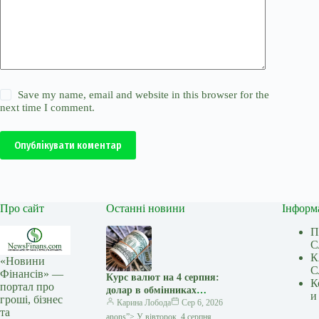
Save my name, email and website in this browser for the
next time I comment.
Опублікувати коментар
Про сайт
Останні новини
Інформ
П
С
К
«Новини
С
Фінансів» —
Курс валют на 4 серпня:
К
портал про
долар в обмінниках
и
гроші, бізнес
подешевшав на 10 копійок —
Карина Лобода
Сер 6, 2026
та
Мінфін
anons”> У вівторок, 4 серпня,