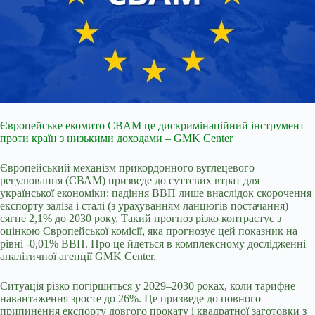
Європейське екомито CBAM це дискримінаційний інструмент
проти країн з низькими доходами – GMK Center
Європейський механізм прикордонного вуглецевого
регулювання (СВАМ) призведе до суттєвих втрат для
української економіки: падіння ВВП лише внаслідок скорочення
експорту заліза і сталі (з урахуванням ланцюгів постачання)
сягне 2,1% до 2030 року. Такий прогноз різко контрастує з
оцінкою Європейської комісії, яка прогнозує цей показник на
рівні -0,01% ВВП. Про це йдеться в комплексному дослідженні
аналітичної агенції GMK Center.
Ситуація різко погіршиться у 2029–2030 роках, коли тарифне
навантаження зросте до 26%. Це призведе до повного
припинення експорту довгого прокату і квадратної заготовки з