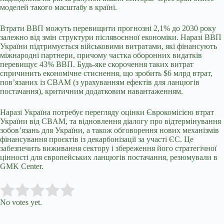
моделей такого масштабу в країні.
Втрати ВВП можуть перевищити прогнозні 2,1% до 2030 року
залежно від змін структури післявоєнної економіки. Наразі ВВП
України підтримується військовими витратами, які фінансують
міжнародні партнери, причому частка оборонних видатків
перевищує 43% ВВП. Будь-яке скорочення таких витрат
спричинить економічне стиснення, що зробить $6 млрд втрат,
пов’язаних із CBAM (з урахуванням ефектів для ланцюгів
постачання), критичним додатковим навантаженням.
Наразі Україна потребує перегляду оцінки Єврокомісією втрат
України від CBAM, та відновлення діалогу про відтермінування
зобов’язань для України, а також обговорення нових механізмів
фінансування проєктів із декарбонізації за участі ЄС. Це
забезпечить виживання сектору і збереження його стратегічної
цінності для європейських ланцюгів постачання, резюмували в
GMK Center.
Submit Rating
Rate this item:
No votes yet.