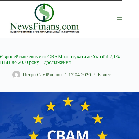
Перейти
до
вмісту
Європейське екомито CBAM коштуватиме Україні 2,1%
ВВП до 2030 року – дослідження
Петро Самійленко
17.04.2026
Бізнес