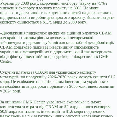
України до 2030 року, скорочення експорту чавуну на 75% і
зниження експорту плоского прокату на 30%. Це може
призвести до зупинки трьох доменних печей на двох великих
підприємствах із виробництва довгого прокату. Загальні втрати
експорту оцінюються в $1,75 млрд до 2030 року.
«Дослідження підкреслює дискримінаційний характер CBAM
для країн із нижчим рівнем доходу, які неспроможні
забезпечувати державні субсидії для масштабної декарбонізації.
CBAM додатково підриває інвестиційну спроможність
українських металургійних підприємств, які й так потерпають
від дефіциту інвестиційних ресурсів», – підкреслили в GMK
Center.
Сукупні платежі за CBAM для українського експорту
металургійної продукції у 2026–2030 роках можуть сягнути €1,2
млрд. Це еквівалентно капітальним інвестиціям українських
меткомбінатів за два роки порівняно з $650 млн, інвестованими
у 2024 році.
За оцінками GMK Center, українська економіка не зможе
компенсувати втрати від CBAM до $2 млрд річного експорту,
$0,9 млрд капітальних інвестицій та $1,6 млрд податкових
надходжень на рік за рахунок інших секторів через брак бізнес-