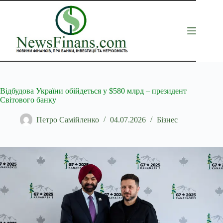
Перейти
до
вмісту
Відбудова України обійдеться у $580 млрд – президент
Світового банку
Петро Самійленко
04.07.2026
Бізнес