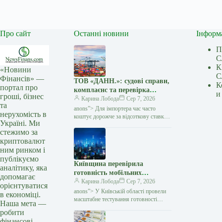
Про сайт
Останні новини
Інформ
П
С
К
«Новини
С
Фінансів» —
ТОВ «ДАНН.»: судові справи,
К
портал про
комплаєнс та перевірка
и
гроші, бізнес
міжнародних угод — Мінфін
Карина Лобода
Сер 7, 2026
та
anons”> Для імпортера час часто
нерухомість в
коштує дорожче за відсоткову ставку:
Україні. Ми
виробник чекає передоплату, товар
стежимо за
потрібно запускати у виробництво,
криптовалют
а кожен день затримки…
ним ринком і
публікуємо
Київщина перевірила
аналітику, яка
готовність мобільних
допомагає
операторів до блекаутів —
Карина Лобода
Сер 7, 2026
орієнтуватися
Мінфін
anons”> У Київській області провели
в економіці.
масштабне тестування готовності
Наша мета —
мобільних операторів та громад
робити
до роботи в умовах тривалих
фінансові