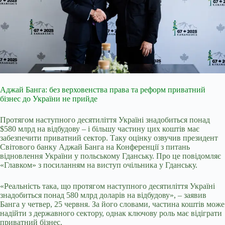
Аджай Банга: без верховенства права та реформ приватний
бізнес до України не прийде
Протягом наступного десятиліття Україні знадобиться понад
$580 млрд на відбудову – і більшу частину цих коштів має
забезпечити приватний сектор. Таку оцінку озвучив президент
Світового банку Аджай Банга на Конференції з питань
відновлення України у польському Гданську. Про це повідомляє
«Главком» з посиланням на виступ очільника у Гданську.
«Реальність така, що протягом наступного десятиліття Україні
знадобиться понад 580 млрд доларів на відбудову», – заявив
Банга у четвер, 25 червня. За його словами, частина коштів може
надійти з державного сектору, однак ключову роль має відіграти
приватний бізнес.