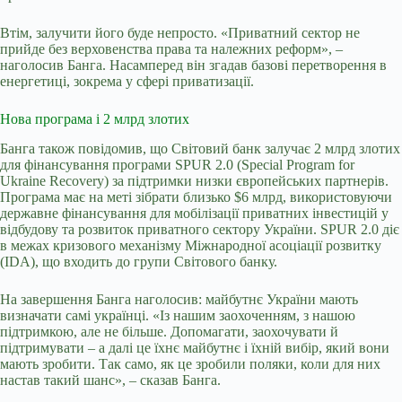
Втім, залучити його буде непросто. «Приватний сектор не
прийде без верховенства права та належних реформ», –
наголосив Банга. Насамперед він згадав базові перетворення в
енергетиці, зокрема у сфері приватизації.
Нова програма і 2 млрд злотих
Банга також повідомив, що Світовий банк залучає 2 млрд злотих
для фінансування програми SPUR 2.0 (Special Program for
Ukraine Recovery) за підтримки низки європейських партнерів.
Програма має на меті зібрати близько $6 млрд, використовуючи
державне фінансування для мобілізації приватних інвестицій у
відбудову та розвиток приватного сектору України. SPUR 2.0 діє
в межах кризового механізму Міжнародної асоціації розвитку
(IDA), що входить до групи Світового банку.
На завершення Банга наголосив: майбутнє України мають
визначати самі українці. «Із нашим заохоченням, з нашою
підтримкою, але не більше. Допомагати, заохочувати й
підтримувати – а далі це їхнє майбутнє і їхній вибір, який вони
мають зробити. Так само, як це зробили поляки, коли для них
настав такий шанс», – сказав Банга.