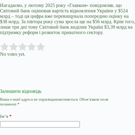
Нагадаємо, у лютому 2025 року «Главком» повідомляв, що
Світовий банк оцінював вартість відновлення України у $524
млрд – тоді ця цифра вже перевищувала попередню оцінку на
$38 млрд. За півтора року сума зросла ще на $56 млрд. Крім того,
лише три дні тому Світовий банк виділив Україні $3,39 млрд на
підтримку реформ і розвиток приватного сектору.
Submit Rating
Rate this item:
No votes yet.
Залишити відповідь
Ваша e-mail адреса не оприлюднюватиметься.
Обов’язкові поля
позначені
*
Ім’я
*