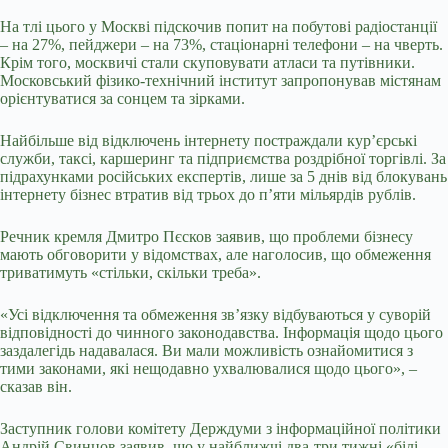
На тлі цього у Москві підскочив попит на побутові радіостанції
– на 27%, пейджери – на 73%, стаціонарні телефони – на чверть.
Крім того, москвичі стали скуповувати атласи та путівники.
Московський фізико-технічний інститут запропонував містянам
орієнтуватися за сонцем та зірками.
Найбільше від відключень інтернету постраждали кур’єрські
служби, таксі, каршеринг та підприємства роздрібної торгівлі. За
підрахунками російських експертів, лише за 5 днів від блокувань
інтернету бізнес втратив від трьох до п’яти мільярдів рублів.
Речник кремля Дмитро Пєсков заявив, що проблеми бізнесу
мають обговорити у відомствах, але наголосив, що обмеження
триватимуть «стільки, скільки треба».
«Усі відключення та обмеження зв’язку відбуваються у суворій
відповідності до чинного законодавства. Інформація щодо цього
заздалегідь надавалася. Ви мали можливість ознайомитися з
тими законами, які нещодавно ухвалювалися щодо цього», –
сказав він.
Заступник голови комітету Держдуми з інформаційної політики
Андрій Свинцов заявив, що у найближчі два-три тижні «білі