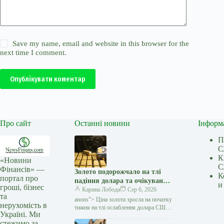
Save my name, email and website in this browser for the
next time I comment.
Опублікувати коментар
Про сайт
Останні новини
Інформ
П
С
К
«Новини
С
Фінансів» —
Золото подорожчало на тлі
К
портал про
падіння долара та очікувань
и
гроші, бізнес
переговорів США з Іраном —
Карина Лобода
Сер 6, 2026
та
Мінфін
anons”> Ціна золота зросла на початку
нерухомість в
тижня на тлі ослаблення долара США
Україні. Ми
та зниження побоювань щодо нового
стежимо за
витка інфляції. Як повідомляє Reuters,