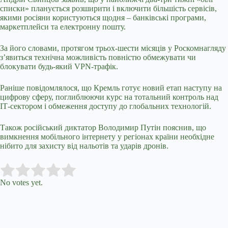
списки» планується розширити і включити більшість сервісів,
якими росіяни користуються щодня – банківські програми,
маркетплейси та електронну пошту.
За його словами, протягом трьох-шести місяців у Роскомнагляду
з’явиться технічна можливість повністю обмежувати чи
блокувати будь-який VPN-трафік.
Раніше повідомлялося, що Кремль готує новий етап наступу на
цифрову сферу, поглиблюючи курс на тотальний контроль над
ІТ-сектором і обмеження доступу до глобальних технологій.
Також російський диктатор Володимир Путін пояснив, що
вимкнення мобільного інтернету у регіонах країни необхідне
нібито для захисту від нальотів та ударів дронів.
Submit Rating
Rate this item:
No votes yet.