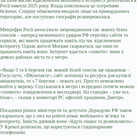
Загалом масові відключення мобільного інтернету розпочалися в
Росії навесні 2025 року. Влада пояснювала це потребами
безпеки. Спершу обмеження вводили лише на прикордонних
територіях, але поступово географія розширювалася.
Мінцифри Росії анонсувало запровадження так званих білих
списків – наперед визначеного урядом РФ переліку сайтів та
сервісів, які мають працювати навіть під час відключення
інтернету. Однак жителі Москви скаржаться, що нині не
працюють навіть вони. Інтернет вдається «ловити» лише у
деяких районах міста та у метро.
«Якщо 5 та 6 березня так званий білий список ще працював –
Госуслуги, «ВКонтакте», сайт залізниці та ресурси для купівлі
авіаквитків, то з 7 березня – лежать усі. Просто неможливо
вийти у мережу. Спускаєшся в метро і всередині потягів можеш
«зловити» повідомлення в месенджері. На станціях – уже все,
блок», – сказав у коментарі РС офісний працівник Дмитро.
Посадовці різних міністерств та депутати Держдуми РФ також
скаржаться, що у них на роботі немає мобільного зв’язку та
інтернету. Замість дзвінків вони «йдуть пішки та розмовляють».
У Кремлі розповіли, що користуються стаціонарними
телефонами.