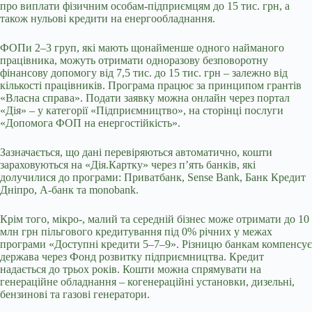
про виплати фізичним особам-підприємцям до 15 тис. грн, а
також нульові кредити на енергообладнання.
ФОПи 2–3 груп, які мають щонайменше одного найманого
працівника, можуть отримати одноразову безповоротну
фінансову допомогу від 7,5 тис. до 15 тис. грн – залежно від
кількості працівників. Програма працює за принципом грантів
«Власна справа». Подати заявку можна онлайн через портал
«Дія» – у категорії «Підприємництво», на сторінці послуги
«Допомога ФОП на енергостійкість».
Зазначається, що дані перевіряються автоматично, кошти
зараховуються на «Дія.Картку» через п’ять банків, які
долучилися до програми: Приватбанк, Sense Bank, Банк Кредит
Дніпро, А-банк та monobank.
Крім того, мікро-, малий та середній бізнес може отримати до 10
млн грн пільгового кредитування під 0% річних у межах
програми «Доступні кредити 5–7–9». Різницю банкам компенсує
держава через Фонд розвитку підприємництва. Кредит
надається до трьох років. Кошти можна спрямувати на
генераційне обладнання – когенераційні установки, дизельні,
бензинові та газові генератори.