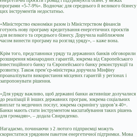
енергетичні проєкти громад і підтримують бізнес у межах
програми «5-7-9%». Водночас для середнього й великого бізнесу
цих інструментів недостатньо.
«Міністерство економіки разом із Міністерством фінансів
готують нову програму кредитування енергетичних проєктів
для великого та середнього бізнесу. Доручила найближчим
часом винести програму на розгляд уряду», – каже вона.
Крім того, представники уряду та державних банків обговорили
розширення міжнародних гарантій, зокрема від Європейського
інвестиційного банку та Європейського банку реконструкції та
розвитку. Також прем’єр-міністерка доручила Мінфіну
проаналізувати використання місцевих гарантій у регіонах і
запропонувати рішення.
«Для уряду важливо, щоб державні банки активніше долучалися
до реалізації й інших державних програм, зокрема соціальних
виплат та медичних послуг, зокрема скринінгу здоровʼя 40+.
Банки мають стати інструментом масштабування таких рішень
для громадян», – додала Свириденко.
Нагадаємо, починаючи з 2 лютого підприємці можуть
скористатися урядовим пакетом енергетичної підтримки. Мова