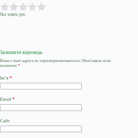
Submit Rating
Rate this item:
No votes yet.
Залишити відповідь
Ваша e-mail адреса не оприлюднюватиметься.
Обов’язкові поля
позначені
*
Ім’я
*
Email
*
Сайт