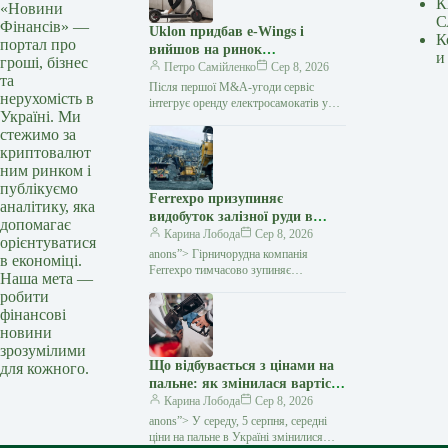
К
«Новини
С
Фінансів» —
Uklon придбав e-Wings і
К
портал про
вийшов на ринок
и
гроші, бізнес
електросамокатів
Петро Самійленко
Сер 8, 2026
та
Після першої M&A-угоди сервіс
нерухомість в
інтегрує оренду електросамокатів у
Україні. Ми
власний застосунок та розширює
стежимо за
екосистему міської мобільності
криптовалют
Українська технологічна компанія
Uklon завершила…
ним ринком і
публікуємо
Ferrexpo призупиняє
аналітику, яка
видобуток залізної руди в
допомагає
Україні через проблеми з
Карина Лобода
Сер 8, 2026
орієнтуватися
експортом — Мінфін
anons”> Гірничорудна компанія
в економіці.
Ferrexpo тимчасово зупиняє
Наша мета —
видобуток і виробництво залізорудної
робити
продукції на своїх українських
фінансові
підприємствах. Причиною стали
новини
проблеми
зрозумілими
Що відбувається з цінами на
для кожного.
пальне: як змінилася вартість
бензину, дизеля та газу 5
Карина Лобода
Сер 8, 2026
серпня — Мінфін
anons”> У середу, 5 серпня, середні
ціни на пальне в Україні змінилися