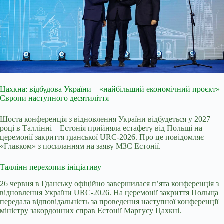
Цахкна: відбудова України – «найбільший економічний проєкт»
Європи наступного десятиліття
Шоста конференція з відновлення України відбудеться у 2027
році в Таллінні – Естонія прийняла естафету від Польщі на
церемонії закриття гданської URC-2026. Про це повідомляє
«Главком» з посиланням на заяву МЗС Естонії.
Таллінн перехопив ініціативу
26 червня в Гданську офіційно завершилася п’ята конференція з
відновлення України URC-2026. На церемонії закриття Польща
передала відповідальність за проведення наступної конференції
міністру закордонних справ Естонії Маргусу Цахкні.