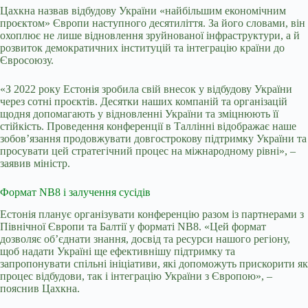
Цахкна назвав відбудову України «найбільшим економічним
проєктом» Європи наступного десятиліття. За його словами, він
охоплює не лише відновлення зруйнованої інфраструктури, а й
розвиток демократичних інституцій та інтеграцію країни до
Євросоюзу.
«З 2022 року Естонія зробила свій внесок у відбудову України
через сотні проєктів. Десятки наших компаній та організацій
щодня допомагають у відновленні України та зміцнюють її
стійкість. Проведення конференції в Таллінні відображає наше
зобов’язання продовжувати довгострокову підтримку України та
просувати цей стратегічний процес на міжнародному рівні», –
заявив міністр.
Формат NB8 і залучення сусідів
Естонія планує організувати конференцію разом із партнерами з
Північної Європи та Балтії у форматі NB8. «Цей формат
дозволяє об’єднати знання, досвід та ресурси нашого регіону,
щоб надати Україні ще ефективнішу підтримку та
запропонувати спільні ініціативи, які допоможуть прискорити як
процес відбудови, так і інтеграцію України з Європою», –
пояснив Цахкна.