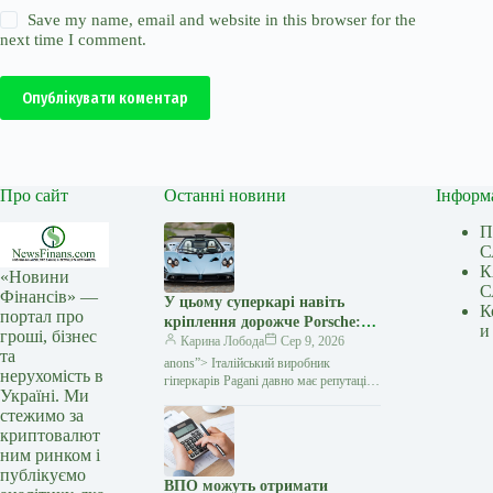
Save my name, email and website in this browser for the
next time I comment.
Опублікувати коментар
Про сайт
Останні новини
Інформ
П
С
К
«Новини
С
Фінансів» —
У цьому суперкарі навіть
К
портал про
кріплення дорожче Porsche:
и
гроші, бізнес
навіщо Pagani витрачає $160
Карина Лобода
Сер 9, 2026
та
тисяч на болти — Мінфін
anons”> Італійський виробник
нерухомість в
гіперкарів Pagani давно має репутацію
Україні. Ми
бренду, який перетворює автомобілі
стежимо за
на витвори мистецтва. Проте навіть
криптовалют
шанувальників марки здивував
ним ринком і
публікуємо
ВПО можуть отримати