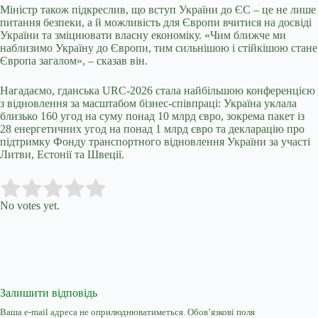
Міністр також підкреслив, що вступ України до ЄС – це не лише
питання безпеки, а й можливість для Європи вчитися на досвіді
України та зміцнювати власну економіку. «Чим ближче ми
наблизимо Україну до Європи, тим сильнішою і стійкішою стане
Європа загалом», – сказав він.
Нагадаємо, гданська URC-2026 стала найбільшою конференцією
з відновлення за масштабом бізнес-співпраці: Україна уклала
близько 160 угод на суму понад 10 млрд євро, зокрема пакет із
28 енергетичних угод на понад 1 млрд євро та декларацію про
підтримку Фонду транспортного відновлення України за участі
Литви, Естонії та Швеції.
Submit Rating
Rate this item:
No votes yet.
Залишити відповідь
Ваша e-mail адреса не оприлюднюватиметься.
Обов’язкові поля