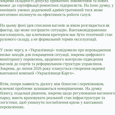
зокрема складності допуску приватних локомотивів та нових
вимог до сертифікації ремонтних підприємств. На їхню думку, у
нинішніх умовах додатковий адміністративний тиск може
негативно вплинути на ефективність роботи галузі.
На цьому фоні ідея списання вагонів за віком розглядається як
фактор, що може погіршити ситуацію. Вантажовідправники
наголошують, що ключовим критерієм має бути технічний стан
рухомого складу, а не формальний термін експлуатації.
У свою чергу, в «Укрзалізниці» повідомили про впровадження
низки заходів для покращення ситуації, зокрема цифрового
моніторингу перевезень, щоденного контролю підведення
вагонів до портів та реформування структури управління.
Зокрема, до липня 2026 року планується створення окремої
вантажної компанії «Укрзалізниця Карго».
Втім, попри наявність діалогу між бізнесом і перевізником,
ключові проблеми залишаються невирішеними. На думку
бізнесу, подальші рішення, зокрема щодо регулювання вагонного
парку, мають враховувати реальний стан інфраструктури та
логістики, щоб уникнути поглиблення кризи у вантажних
перевезеннях.