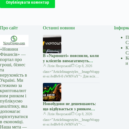
Опублікувати коментар
Про сайт
Останні новини
Інформ
П
С
К
«Новини
С
Фінансів» —
В «Укрпошті» пояснили, коли
К
портал про
у клієнтів вимагатимуть
и
гроші, бізнес
податковий номер
Лілія Яворський
Сер 8, 2026
та
class=”ArticleImagestyles__ImageWrapp
нерухомість в
er-sc-lvd8v9-0 cWMVnY”> Для всіх
Україні. Ми
післяплат за посилки потрібно буде
стежимо за
вказувати податковий номер
криптовалют
незалежно від сумиУкрпошта
ним ринком і
публікуємо
Новобудови не дешевшають:
аналітику, яка
що відбувається з ринком
допомагає
житла
Лілія Яворський
Сер 8, 2026
орієнтуватися
class=”ArticleImagestyles__ImageWrapp
в економіці.
er-sc-lvd8v9-0 cWMVnY”>
Наша мета —