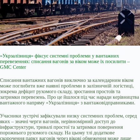
«Укрзалізниця» фіксує системні проблеми у вантажних
перевезеннях: списання вагонів за віком може їх посилити –
GMC Center
Списання вантажних вагонів виключно за календарним віком
може поглибити вже наявні проблеми в залізничній логістиці,
зокрема дефіцит рухомого складу, зростання простоїв та
затримки перевезень. Про це йшлося під час наради керівництва
вантажного напряму «Укрзалізниця» з вантажовідправниками.
Учасники зустрічі зафіксували низку системних проблем, серед
яких – значні черги вагонів, нерівномірний доступ до
інфраструктури, тривалі простої та затримки повернення
порожнього рухомого складу. На цьому тлі додаткове
скорочення парку вагонів через вікові обмеження може лише