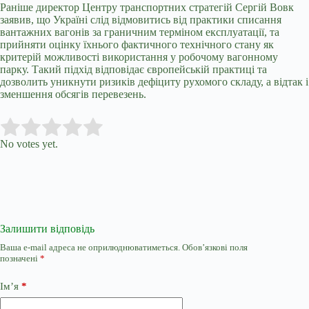
Раніше директор Центру транспортних стратегій Сергій Вовк
заявив, що Україні слід відмовитись від практики списання
вантажних вагонів за граничним терміном експлуатації, та
прийняти оцінку їхнього фактичного технічного стану як
критерій можливості використання у робочому вагонному
парку. Такий підхід відповідає європейській практиці та
дозволить уникнути ризиків дефіциту рухомого складу, а відтак і
зменшення обсягів перевезень.
Submit Rating
Rate this item:
No votes yet.
Залишити відповідь
Ваша e-mail адреса не оприлюднюватиметься.
Обов’язкові поля
позначені
*
Ім’я
*