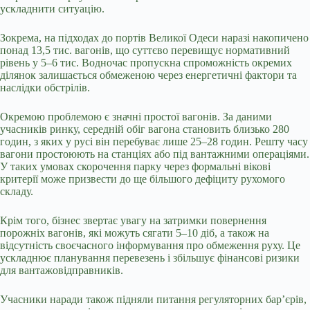
ускладнити ситуацію.
Зокрема, на підходах до портів Великої Одеси наразі накопичено
понад 13,5 тис. вагонів, що суттєво перевищує нормативний
рівень у 5–6 тис. Водночас пропускна спроможність окремих
ділянок залишається обмеженою через енергетичні фактори та
наслідки обстрілів.
Окремою проблемою є значні простої вагонів. За даними
учасників ринку, середній обіг вагона становить близько 280
годин, з яких у русі він перебуває лише 25–28 годин. Решту часу
вагони простоюють на станціях або під вантажними операціями.
У таких умовах скорочення парку через формальні вікові
критерії може призвести до ще більшого дефіциту рухомого
складу.
Крім того, бізнес звертає увагу на затримки повернення
порожніх вагонів, які можуть сягати 5–10 діб, а також на
відсутність своєчасного інформування про обмеження руху. Це
ускладнює планування перевезень і збільшує фінансові ризики
для вантажовідправників.
Учасники наради також підняли питання регуляторних бар’єрів,