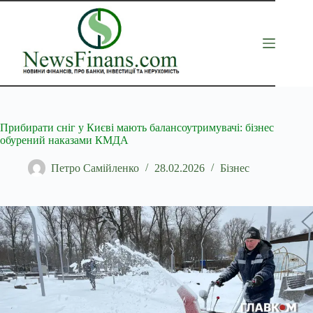
Перейти
до
вмісту
Прибирати сніг у Києві мають балансоутримувачі: бізнес
обурений наказами КМДА
Петро Самійленко
28.02.2026
Бізнес