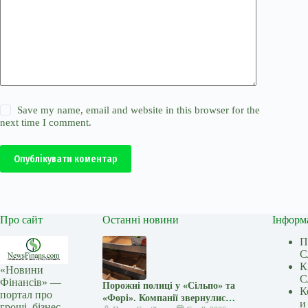
Save my name, email and website in this browser for the
next time I comment.
Опублікувати коментар
Про сайт
Останні новини
Інформ
П
С
К
«Новини
С
Фінансів» —
Порожні полиці у «Сільпо» та
К
портал про
«Форі». Компанії звернулися
и
гроші, бізнес