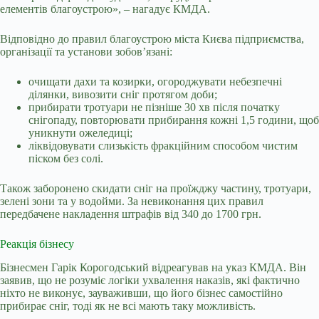
елементів благоустрою», – нагадує КМДА.
Відповідно до правил благоустрою міста Києва підприємства,
організації та установи зобов’язані:
очищати дахи та козирки, огороджувати небезпечні
ділянки, вивозити сніг протягом доби;
прибирати тротуари не пізніше 30 хв після початку
снігопаду, повторювати прибирання кожні 1,5 години, щоб
уникнути ожеледиці;
ліквідовувати слизькість фракційним способом чистим
піском без солі.
Також заборонено скидати сніг на проїжджу частину, тротуари,
зелені зони та у водойми. За невиконання цих правил
передбачене накладення штрафів від 340 до 1700 грн.
Реакція бізнесу
Бізнесмен Гарік Корогодський відреагував на указ КМДА. Він
заявив, що не розуміє логіки ухвалення наказів, які фактично
ніхто не виконує, зауваживши, що його бізнес самостійно
прибирає сніг, тоді як не всі мають таку можливість.