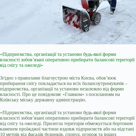
«Підприємства, організації та установи будь-якої форми
власності зобовʼязані оперативно прибирати балансові території
від снігу та ожеледі»
Згідно з правилами благоустрою міста Києва, обов’язок
прибирання снігу покладається на всіх балансоутримувачів –
підприємства, організації та установи незалежно від форми
власності. Про це повідомляє «Главком» з посиланням на
Київську міську державну адміністрацію.
«Підприємства, організації та установи будь-якої форми
власності зобовʼязані оперативно прибирати балансові території
від снігу та ожеледі. Прилегла територія обмежується бортовим
каменем проїжджої частини вздовж підприємств або на відстані
10 метрів від фасадів будинків, споруд, огорож та інших