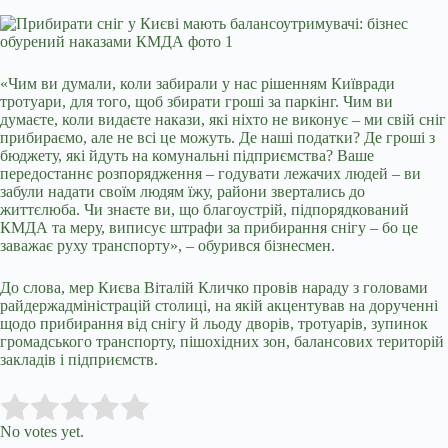
«Чим ви думали, коли забирали у нас рішенням Київради
тротуари, для того, щоб збирати гроші за паркінг. Чим ви
думаєте, коли видаєте накази, які ніхто не виконує – ми свій сніг
прибираємо, але не всі це можуть. Де наші податки? Де гроші з
бюджету, які йдуть на комунальні підприємства? Ваше
передостаннє розпорядження – годувати лежачих людей – ви
забули надати своїм людям їжу, райони звертались до
життєлюба. Чи знаєте ви, що благоустрій, підпорядкований
КМДА та меру, виписує штрафи за прибирання снігу – бо це
заважає руху транспорту», – обурився бізнесмен.
До слова, мер Києва Віталій Кличко провів нараду з головами
райдержадміністрацій столиці, на якій акцентував на дорученні
щодо прибирання від снігу й льоду дворів, тротуарів, зупинок
громадського транспорту, пішохідних зон, балансових територій
закладів і підприємств.
Submit Rating
Rate this item:
No votes yet.