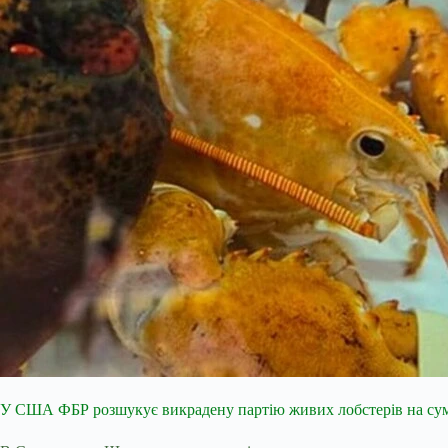
У США ФБР розшукує викрадену партію живих лобстерів на сум