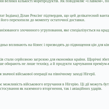
я великої кількості морепродуктів. Як повідомляє «Главком», 
ат Індіана) Ділан Рексінг підтвердив, що цей делікатесний ванта
– його перехопили до моменту остаточної доставки.
ганізованого злочинного угруповання, яке спеціалізується на кра
едньо впливають на бізнес і призводять до підвищення цін для кі
в стали серйозною загрозою для економіки країни. Щорічні зби
іше обирають не лише техніку, а й продукти харчування преміум-к
ачної військової операції на північному заході Нігерії.
 можливість військового втручання в Нігерію. Ці дії можуть бут
тосування як наземного вторгнення, так і авіаційних ударів.