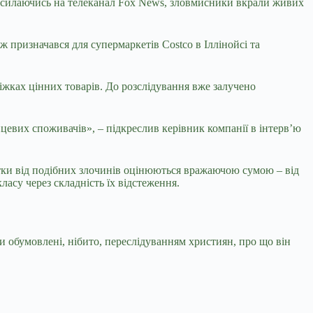
посилаючись на телеканал Fox News, зловмисники вкрали живих
ж призначався для супермаркетів Costco в Іллінойсі та
діжках цінних товарів. До розслідування вже залучено
нцевих споживачів», – підкреслив керівник компанії в інтерв’ю
тки від подібних злочинів оцінюються вражаючою сумою – від
ласу через складність їх відстеження.
и обумовлені, нібито, переслідуванням християн, про що він