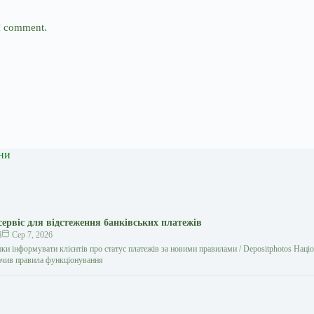
 I comment.
ни
сервіс для відстеження банківських платежів
й
Сер 7, 2026
ки інформувати клієнтів про статус платежів за новими правилами / Depositphotos Наці
ачив правила функціонування