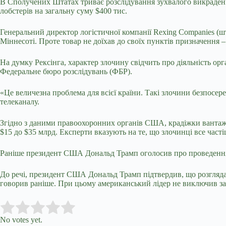
В Сполучених Штатах триває розслідування зухвалого викраденн
лобстерів на загальну суму $400 тис.
Генеральний директор логістичної компанії Rexing Companies (шт
Міннесоті. Проте товар не доїхав до своїх пунктів призначення 
На думку Рексінга, характер злочину свідчить про діяльність ор
Федеральне бюро розслідувань (ФБР).
«Це величезна проблема для всієї країни. Такі злочини безпосер
телеканалу.
Згідно з даними правоохоронних органів США, крадіжки вантажі
$15 до $35 млрд. Експерти вказують на те, що злочинці все част
Раніше президент США Дональд Трамп оголосив про проведення зн
До речі, президент США Дональд Трамп підтвердив, що розглядає
говорив раніше. При цьому американський лідер не виключив зас
Submit Rating
Rate this item:
No votes yet.