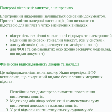
Паперові лікарняні: виняток, а не правило
Електронний лікарняний залишається основним документом.
Проте з 1 квітня паперові листки офіційно визнаються
підставою для виплат у чітко визначених випадках:
відсутність технічної можливості сформувати електронний
медичний висновок (тривалий блекаут, збій у системі);
для сумісників (використовується засвідчена копія);
для ФОП та самозайнятих осіб (копію засвідчує медзаклад,
що видав документ).
Фінансова відповідальність лікарів та закладів
Це найрадикальніша зміна закону. Якщо перевірка ПФУ
встановила, що лікарняний видано без належних медичних
підстав:
Пенсійний фонд має право вимагати повернення
виплачених коштів.
Медзаклад або лікар зобов’язані компенсувати суму
виплаченої допомоги з власних коштів.
У разі відмови кошти стягуються у судовому або