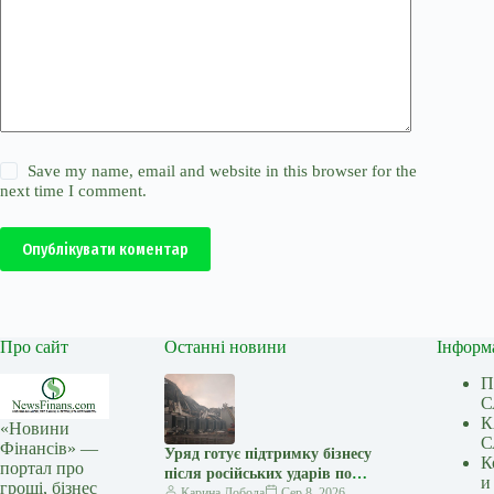
Save my name, email and website in this browser for the
next time I comment.
Опублікувати коментар
Про сайт
Останні новини
Інформ
П
С
К
«Новини
С
Фінансів» —
Уряд готує підтримку бізнесу
К
портал про
після російських ударів по
и
гроші, бізнес
логістичній інфраструктурі —
Карина Лобода
Сер 8, 2026