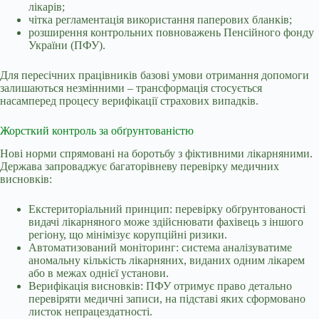
лікарів;
чітка регламентація використання паперових бланків;
розширення контрольних повноважень Пенсійного фонду
України (ПФУ).
Для пересічних працівників базові умови отримання допомоги
залишаються незмінними – трансформація стосується
насамперед процесу верифікації страхових випадків.
Жорсткий контроль за обґрунтованістю
Нові норми спрямовані на боротьбу з фіктивними лікарняними.
Держава запроваджує багаторівневу перевірку медичних
висновків:
Екстериторіальний принцип: перевірку обґрунтованості
видачі лікарняного може здійснювати фахівець з іншого
регіону, що мінімізує корупційні ризики.
Автоматизований моніторинг: система аналізуватиме
аномальну кількість лікарняних, виданих одним лікарем
або в межах однієї установи.
Верифікація висновків: ПФУ отримує право детально
перевіряти медичні записи, на підставі яких сформовано
листок непрацездатності.