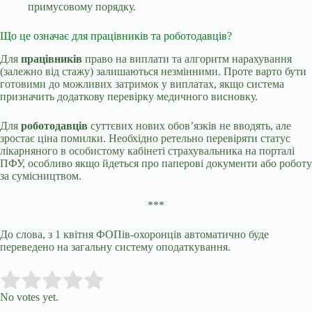
примусовому порядку.
Що це означає для працівників та роботодавців?
Для
працівників
право на виплати та алгоритм нарахування
(залежно від стажу) залишаються незмінними. Проте варто бути
готовими до можливих затримок у виплатах, якщо система
призначить додаткову перевірку медичного висновку.
Для
роботодавців
суттєвих нових обов’язків не вводять, але
зростає ціна помилки. Необхідно ретельно перевіряти статус
лікарняного в особистому кабінеті страхувальника на порталі
ПФУ, особливо якщо йдеться про паперові документи або роботу
за сумісництвом.
***
До слова, з 1 квітня ФОПів-охоронців автоматично буде
переведено на загальну систему оподаткування.
Submit Rating
Rate this item:
No votes yet.