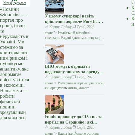
С
К
«Новини
С
Фінансів» —
У цьому суперкарі навіть
К
портал про
кріплення дорожче Porsche:
и
гроші, бізнес
навіщо Pagani витрачає $160
Карина Лобода
Сер 9, 2026
та
тисяч на болти — Мінфін
anons”> Італійський виробник
нерухомість в
гіперкарів Pagani давно має репутацію
Україні. Ми
бренду, який перетворює автомобілі
стежимо за
на витвори мистецтва. Проте навіть
криптовалют
шанувальників марки здивував
ним ринком і
публікуємо
ВПО можуть отримати
аналітику, яка
податкову знижку за оренду
допомагає
житла: які умови треба
Карина Лобода
Сер 9, 2026
орієнтуватися
виконати — Мінфін
anons”> Внутрішньо переміщені особи,
в економіці.
які орендують житло, можуть
Наша мета —
скористатися податковою знижкою
робити
та повернути частину сплаченого
фінансові
податку на доходи фізичних осіб
новини
(ПДФО)
зрозумілими
Італія пропонує до €15 тис. за
для кожного.
переїзд на Сардинію: які
умови та скільки доведеться
Карина Лобода
Сер 9, 2026
доплатити — Мінфін
anons”> Влада італійського острова