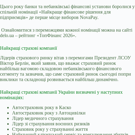
Цього року банки та небанківські фінансові установи боролися у
спільній номінації «Найкраще фінансове рішення для
підприємців» де перше місце виборов NovaPay.
Ознайомитися з переможцями кожної номінації можна на сайті
delo.ua – рейтинг «ТопФінанс 2026».
Найкращі страхові компанії
Лідерів страхового ринку вітав з перемогами Президент ЛСОУ
Віктор Берлін, який заявив, що вважає страховий ринок
найбільш вагомою складовою небанківського фінансового
сегменту та зазначив, що саме страховий ринок сьогодні попри
виклики та складнощі розвивається найбільш динамічно.
Найкращі страхові компанії України визначені у наступних
номінаціях:
Автостраховик року в Каско
Автостраховик року з Автоцивілки
Лідер медичного страхування
Лідер зі страхування воєнних ризиків
Страховик року у страхуванні життя
Найкращий клієнтський сервіс та врегулювання збитків