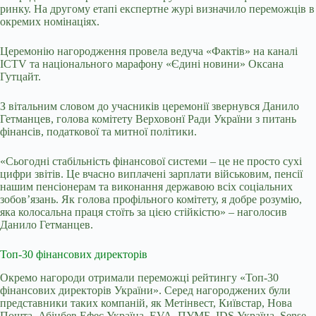
ринку. На другому етапі експертне журі визначило переможців в
окремих номінаціях.
Церемонію нагородження провела ведуча «Фактів» на каналі
ICTV та національного марафону «Єдині новини» Оксана
Гутцайт.
З вітальним словом до учасників церемонії звернувся Данило
Гетманцев, голова комітету Верховонї Ради України з питань
фінансів, податкової та митної політики.
«Сьогодні стабільність фінансової системи – це не просто сухі
цифри звітів. Це вчасно виплачені зарплати військовим, пенсії
нашим пенсіонерам та виконання державою всіх соціальних
зобов’язань. Як голова профільного комітету, я добре розумію,
яка колосальна праця стоїть за цією стійкістю» – наголосив
Данило Гетманцев.
Топ-30 фінансових директорів
Окремо нагороди отримали переможці рейтингу «Топ-30
фінансових директорів України». Серед нагороджених були
представники таких компаній, як Метінвест, Київстар, Нова
Пошта, Абінбев Ефес Україна, EVA, ПУМБ, IDS Україна, Sense