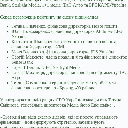
Bank, Starlight Media, 1+1 медіа, ТАС Агро та БРОКАРД-Україна.
Серед переможців рейтингу на сцену піднімалися:
Тетяна Тимченко, фінансова директорка Нової пошти
Юлія Пономаренко, фінансова директорка Ab Inbev Efes
Україна
Костянтин Школяренко, заступник голови правління,
фінансоий директор ПУМБ
Майя Василенко, фінансова директорка IDS Україна
Сергій Максюта, члена правління та фінансовий директор
Sense Bank
Тарас Шидлик, CFO Starlight Media
Тараса Мохниця, директор фінансового департаменту ТАС
Агро
Тетяна Самоненко, керівниця департаменту обліку та
фінансового контролю «Брокард-Україна»
У нагородженні найкращих CFO України взяла участь Тетяна
Смірнова, генеральна директорка Медіа бюро Економіка+.
«Сьогодні ми відзначаємо лідерів, які не просто управляють
фінансами – вони формують стратегію, забезпечують
стабільність і створюють фундамент для розвитку в умовах