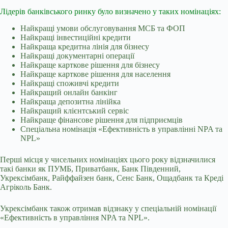
Лідерів банківського ринку було визначено у таких номінаціях:
Найкращі умови обслуговування МСБ та ФОП
Найкращі інвестиційні кредити
Найкраща кредитна лінія для бізнесу
Найкращі документарні операції
Найкраще карткове рішення для бізнесу
Найкраще карткове рішення для населення
Найкращі споживчі кредити
Найкращий онлайн банкінг
Найкраща депозитна лінійка
Найкращий клієнтський сервіс
Найкраще фінансове рішення для підприємців
Спеціальна номінація «Ефективність в управлінні NPA та
NPL»
Перші місця у чисельних номінаціях цього року відзначилися
такі банки як ПУМБ, Приватбанк, Банк Південний,
Укрексімбанк, Райффайзен банк, Сенс Банк, Ощадбанк та Креді
Агріколь Банк.
Укрексімбанк також отримав відзнаку у спеціальній номінації
«Ефективність в управління NPA та NPL».