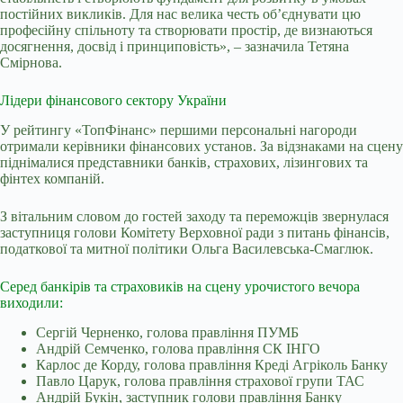
постійних викликів. Для нас велика честь об’єднувати цю
професійну спільноту та створювати простір, де визнаються
досягнення, досвід і принциповість», – зазначила Тетяна
Смірнова.
Лідери фінансового сектору України
У рейтингу «ТопФінанс» першими персональні нагороди
отримали керівники фінансових установ. За відзнаками на сцену
піднімалися представники банків, страхових, лізингових та
фінтех компаній.
З вітальним словом до гостей заходу та переможців звернулася
заступниця голови Комітету Верховної ради з питань фінансів,
податкової та митної політики Ольга Василевська-Смаглюк.
Серед банкірів та страховиків на сцену урочистого вечора
виходили:
Сергій Черненко, голова правління ПУМБ
Андрій Семченко, голова правління СК ІНГО
Карлос де Корду, голова правління Креді Агріколь Банку
Павло Царук, голова правління страхової групи ТАС
Андрій Букін, заступник голови правління Банку