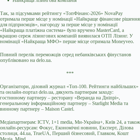
Найкраща лізингова компанія
Так, за підсумками рейтингу «ТопФінанс-2026» NovaPay
отримала перше місце у номінації «Найкраще фінансове рішення
для підприємців», нагороду за перше місце у номінації
«Найкраща платіжна система» було вручено MasterCard, а
кращою сереж лізингових компаній виявилася ОТП Лізинг. У
номінації «Найкраща МФО» перше місце отримала Moneyveo.
Повний перелік переможців серед небанківських фінустанов
опубліковано на delo.ua.
***
Організатори, діловий журнал «Топ-100. Рейтинги найбільших»
та онлайн-портал delo.ua, дякують партнерам заходу:
гостинному партнеру – ресторану «Веранда на Дніпрі»,
генеральному інформаційному партнеру – Starlight Media та
винному партнеру – Maison Castel.
Медіапартнерам: ICTV, 1+1 media, Ми-Україна+, Київ 24, а також
онлайн-ресурсам: Фокус, Економічні новини, Експерт, Ділова
столиця, 44.ua, TrueUA, Перший бізнесовий, Главком, Кошт
Медіа, Mind.