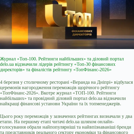
Журнал «Топ-100. Рейтинги найбільших» та діловий портал
delo.ua відзначили лідерів рейтингу «Топ-30 фінансових
директорів» та фіналістів рейтингу «ТопФінанс-2026»
4 березня у столичному ресторані «Веранда на Дніпрі» відбулася
церемонія нагородження переможців щорічного рейтингу
«ТопФінанс-2026». Вкотре журнал «ТОП-100. Рейтинги
найбільших» та провідний діловий портал delo.ua відзначили
найкращі фінансові установи України та їх топменеджерів.
Цього року переможців у зазначених рейтингах визначали у два
етапи. На першому етапі читачі delo.ua шляхом онлайн-
голосування обрали найпопулярніші та найвпізнаваніші бренди
та представників реального сектору економіки та фінансового