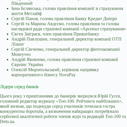
Південний
Інна Бєлянська, голова правління компанії зі страхування
життя Метлайф
Сергій Панов, голова правління Банку Кредит Дніпро
Сергій та Марина Авдєєви, голова правління та голова
наглядової ради страхової компанії «Арсенал страхування»
Євген Заіграєв, член правління Приватбанку
Андрій Павлушин, генеральний директор компанії ОТП
Лізинг
Сергій Сінченко, генеральний директор фінтехкомпаніі
Moneyveo
Андрій Яковенко, голова правління страхової компанії
Євроінс Україна
Олексій Миропольський, керівник напрямку
корпоративного бізнесу NovaPay
Лідери серед банків
Цього року з привітаннями до банкірів звернувся Юрій Гусєв,
головний редактор журналу «Топ-100. Рейтинги найбільших»,
який визнав, що подекуди серед учасників точилася гостра
конкурентна боротьба, а визначення найкращих потребувало
серйозної аналітичної роботи членів журі та редакцій Топ-100 та
Delo.ua.