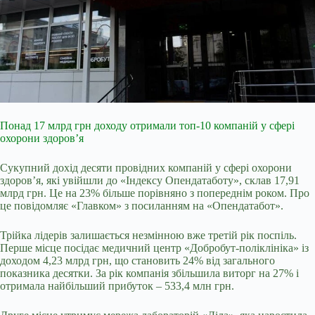
Понад 17 млрд грн доходу отримали топ-10 компаній у сфері
охорони здоров’я
Сукупний дохід десяти провідних компаній у сфері охорони
здоров’я, які увійшли до «Індексу Опендатаботу», склав 17,91
млрд грн. Це на 23% більше порівняно з попереднім роком. Про
це повідомляє «Главком» з посиланням на «Опендатабот».
Трійка лідерів залишається незмінною вже третій рік поспіль.
Перше місце посідає медичний центр «Добробут-поліклініка» із
доходом 4,23 млрд грн, що становить 24% від загального
показника десятки. За рік компанія збільшила виторг на 27% і
отримала найбільший прибуток – 533,4 млн грн.