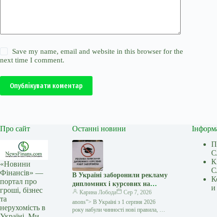
Save my name, email and website in this browser for the
next time I comment.
Опублікувати коментар
Про сайт
Останні новини
Інформ
П
С
К
«Новини
С
Фінансів» —
В Україні заборонили рекламу
К
портал про
дипломних і курсових на
и
гроші, бізнес
замовлення: кого стосуються
Карина Лобода
Сер 7, 2026
та
нові правила — Мінфін
anons”> В Україні з 1 серпня 2026
нерухомість в
року набули чинності нові правила, які
Україні. Ми