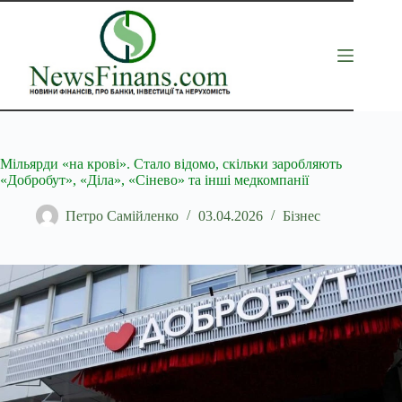
Перейти
до
вмісту
Мільярди «на крові». Стало відомо, скільки заробляють
«Добробут», «Діла», «Сінево» та інші медкомпанії
Петро Самійленко
03.04.2026
Бізнес