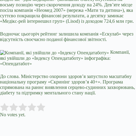
восьму позицію через скорочення доходу на 24%. Дев’яте місце
посіла компанія «Неомед 2007» (мережа «Мати та дитина»), яка
суттєво покращила фінансові результати, а десятку замикає
«Медікс-рей інтернешнл груп» (Lisod) із доходом 724,6 млн грн.
Водночас цьогоріч рейтинг залишила компанія «Ескулаб» через
відсутність своєчасно поданої фінансової звітності.
Компанії,
які увійшли до «Індексу Опендатаботу» інфографіка:
«Опендатабот»
До слова. Міністерство охорони здоров’я запустило масштабну
національну програму «Скринінг здоров’я 40+». Програма
спрямована на раннє виявлення серцево-судинних захворювань,
діабету та підтримку ментального стану нації.
Submit Rating
Rate this item:
No votes yet.