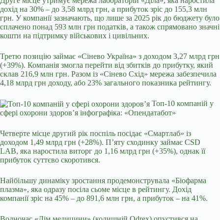
Друге місце утримує мережа лабораторій «Діла», яка наростила
дохід на 30% – до 3,58 млрд грн, а прибуток зріс до 155,3 млн
грн. У компанії зазначають, що лише за 2025 рік до бюджету було
сплачено понад 593 млн грн податків, а також спрямовано значні
кошти на підтримку військових і цивільних.
Третю позицію займає «Сінево Україна» з доходом 3,27 млрд грн
(+39%). Компанія змогла перейти від збитків до прибутку, який
склав 216,9 млн грн. Разом із «Сінево Схід» мережа забезпечила
4,18 млрд грн доходу, або 23% загального показника рейтингу.
Топ-10 компаній у
сфері охорони здоров’я інфографіка: «Опендатабот»
Четверте місце другий рік поспіль посідає «Смартлаб» із
доходом 1,49 млрд грн (+28%). П’яту сходинку займає CSD
LAB, яка наростила виторг до 1,16 млрд грн (+35%), однак її
прибуток суттєво скоротився.
Найбільшу динаміку зростання продемонструвала «Біофарма
плазма», яка одразу посіла сьоме місце в рейтингу. Дохід
компанії зріс на 45% – до 891,6 млн грн, а прибуток – на 41%.
Водночас «Дім медицини» (колишній Odrex) опустився на