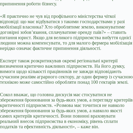
припинення роботи бізнесу.
«Я практично не чув від профільного міністерства чіткої
відповіді: що має відбуватися з такими господарствами у разі
мобілізації власника? Хто оброблятиме землю, виконуватиме
договірні зобов’язання, сплачуватиме оренду паїв?» – ставить
питання юрист. Якщо для великого підприємства вибуття однієї
людини можна компенсувати, то для малого фермера мобілізація
нерідко означає фактичне припинення діяльності.
Експерт також розкритикував окремі регіональні критерії
визначення критично важливих підприємств. На його думку,
вимоги щодо кількості працівників не завжди відповідають
сучасним реаліям аграрного сектору, де один фермер із сучасною
технікою може самостійно обробляти понад 100 гектарів землі.
Сокол вважає, що головна дискусія має стосуватися не
збереження бронювання за будь-яких умов, а перегляду критеріїв
критичності підприємств. «Розмова має точитися не навколо
збереження бронювання за будь-яких умов, а навколо якості
самих критеріїв критичності. Вони повинні враховувати
реальний внесок підприємства в економіку, рівень сплати
податків та ефективність діяльності», – каже він.