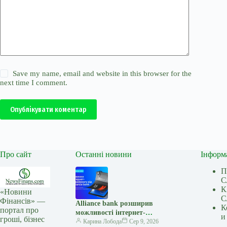
Save my name, email and website in this browser for the
next time I comment.
Опублікувати коментар
Про сайт
Останні новини
Інформ
П
С
К
«Новини
С
Фінансів» —
Alliance bank розширив
К
портал про
можливості інтернет-
и
гроші, бізнес
еквайрингу: три нові функції
Карина Лобода
Сер 9, 2026