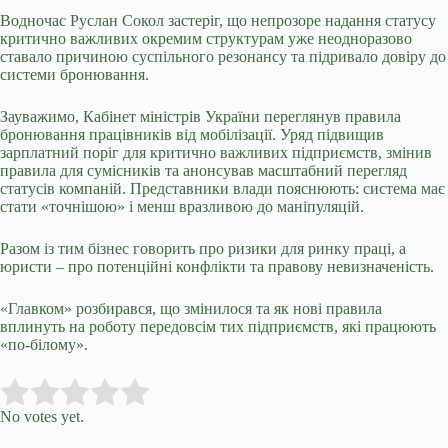
Водночас Руслан Сокол застеріг, що непрозоре надання статусу
критично важливих окремим структурам уже неодноразово
ставало причиною суспільного резонансу та підривало довіру до
системи бронювання.
Зауважимо, Кабінет міністрів України переглянув правила
бронювання працівників від мобілізації. Уряд підвищив
зарплатний поріг для критично важливих підприємств, змінив
правила для сумісників та анонсував масштабний перегляд
статусів компаній. Представники влади пояснюють: система має
стати «точнішою» і менш вразливою до маніпуляцій.
Разом із тим бізнес говорить про ризики для ринку праці, а
юристи – про потенційні конфлікти та правову невизначеність.
«Главком» розбирався, що змінилося та як нові правила
вплинуть на роботу передовсім тих підприємств, які працюють
«по-білому».
Submit Rating
Rate this item:
No votes yet.