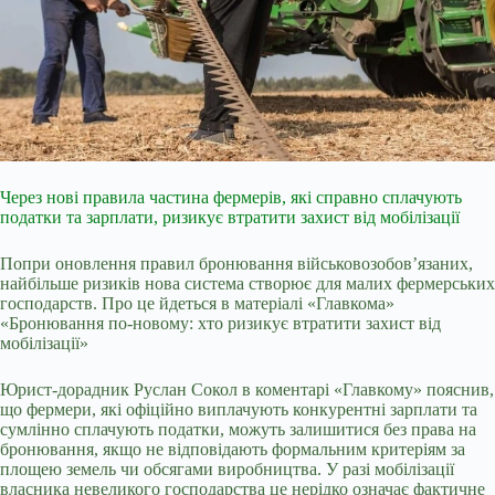
Через нові правила частина фермерів, які справно сплачують
податки та зарплати, ризикує втратити захист від мобілізації
Попри оновлення правил бронювання військовозобов’язаних,
найбільше ризиків нова система створює для малих фермерських
господарств. Про це йдеться в матеріалі «Главкома»
«Бронювання по-новому: хто ризикує втратити захист від
мобілізації»
Юрист-дорадник Руслан Сокол в коментарі «Главкому» пояснив,
що фермери, які офіційно виплачують конкурентні зарплати та
сумлінно сплачують податки, можуть залишитися без права на
бронювання, якщо не відповідають формальним критеріям за
площею земель чи обсягами виробництва. У разі мобілізації
власника невеликого господарства це нерідко означає фактичне