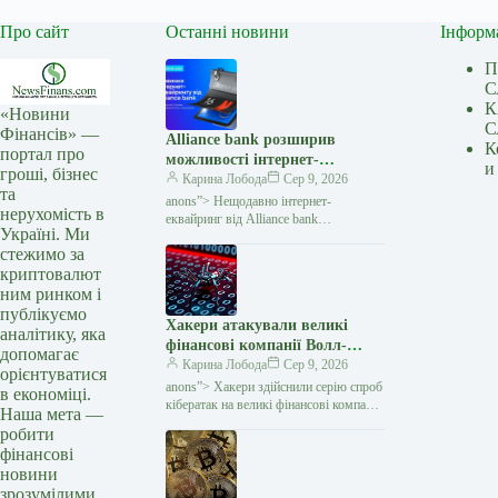
Про сайт
Останні новини
Інформ
П
С
К
«Новини
С
Фінансів» —
Alliance bank розширив
К
портал про
можливості інтернет-
и
гроші, бізнес
еквайрингу: три нові функції
Карина Лобода
Сер 9, 2026
та
— Мінфін
anons”> Нещодавно інтернет-
нерухомість в
еквайринг від Alliance bank
Україні. Ми
поповнився трьома новими
стежимо за
функціями, які спрощують приймання
криптовалют
платежів для бізнесу та роблять процес
оплати
ним ринком і
публікуємо
Хакери атакували великі
аналітику, яка
фінансові компанії Волл-
допомагає
стріт: під удар потрапили
Карина Лобода
Сер 9, 2026
орієнтуватися
хедж-фонди — Мінфін
anons”> Хакери здійснили серію спроб
в економіці.
кібератак на великі фінансові компанії
Наша мета —
Волл-стріт, включно з провідними
робити
хедж-фондами та приватними
фінансові
інвестиційними фірмами.
новини
зрозумілими