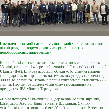
Президент асоціації наголошує, що аграрії «часто потрапляють
під дії рейдерів, корумпованих аферистів, політиків чи
недобросовісних апаратчиків»
Європейські сільськогосподарські оператори, які працюють в
Україні, створили 14 березня International Farmers’ Association of
Ukraine (IFA). Ця нова асоціація об’єднує 63 сімейні аграрні
господарства, які працюють на земельних угіддях площею від
300 га до 22 тис. га. Загальна площа їхніх земель становить 275
тис. га. Про це повідомляє «Главком» з посиланням на
президента IFA Мішеля Терещенка.
«Вони походять з Німеччини, Нідерландів, Бельгії, Франції,
Швейцарії, Австрії, Данії та навіть Шотландії. Як і їхні
українські колеги, вони люблять Україну понад усе. Разом вони