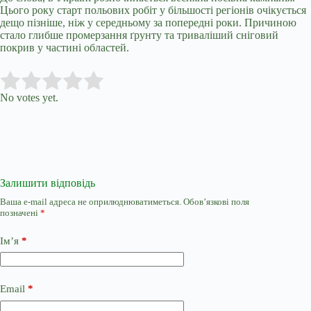
Цього року старт польових робіт у більшості регіонів очікується
дещо пізніше, ніж у середньому за попередні роки. Причиною
стало глибше промерзання ґрунту та триваліший сніговий
покрив у частині областей.
Submit Rating
Rate this item:
No votes yet.
Залишити відповідь
Ваша e-mail адреса не оприлюднюватиметься.
Обов’язкові поля
позначені
*
Ім’я
*
Email
*