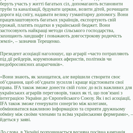
беруть участь у житті багатьох сіл, допомагають встановити
труби та каналізації, будувати церкви, возити дітей, розчищати
дороги від снігу, надавати велику гуманітарну допомогу. Вони
працевлаштовують багатьох українців, експортують свій
урожай, платять податки в український бюджет. Вони
застосовують найкращі методи сільського господарства,
захищають ландшафт і поважають довгострокову родючість
землі», – зазначив Терещенко.
Президент асоціації наголошує, що аграрії «часто потрапляють
під дії рейдерів, корумпованих аферистів, політиків чи
недобросовісних апаратчиків».
«Вони знають, як захищатися, але вирішили створити своє
об’єднання, щоб об’єднати зусилля і краще відстоювати свої
права. IFA також зможе донести свій голос до всіх важливих для
українських аграріїв переговорів, таких як ті, що пов’язані з
інтеграцією України до Європейського Союзу. Як і всі асоціації,
IFA також зможе генерувати синергію між колегами,
обмінюватися важливою інформацією та сприяти дружньому
обміну між своїми членами та всіма українськими фермерами», –
йдеться у заяві.
До слова, в Україні розпочинається весняна посівна кампанія.