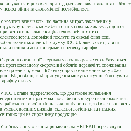
коригування тарифів створить додаткове навантаження на бізнес
у період війни та економічної нестабільності.
У комітеті зазначають, що частина витрат, закладених у
структуру тарифів, може бути оптимізована. Зокрема, йдеться
про витрати на компенсацію технологічних втрат
електроенергії, допоміжні послуги та окремі фінансові
зобов’язання компанії. На думку ICC Ukraine, саме ці статті
стали основними драйверами перегляду тарифів.
Окремо в організації звернули увагу, що розрахунки базуються
на прогнозованому скороченні обсягів передачі та споживання
електроенергії, хоча НБУ очікує зростання економіки у 2026
році. Відповідно, такі припущення можуть штучно збільшувати
тарифну ставку.
У ICC Ukraine підкреслюють, що додаткове збільшення
енергетичних витрат може послабити конкурентоспроможність
українських виробників на зовнішніх ринках, які вже працюють
в умовах воєнних ризиків, складної логістики та низьких
світових цін на сировинну продукцію.
У зв’язку з цим організація закликала НКРЕКП переглянути