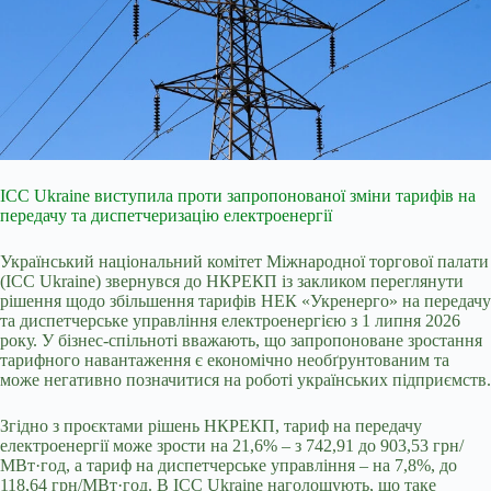
ICC Ukraine виступила проти запропонованої зміни тарифів на
передачу та диспетчеризацію електроенергії
Український національний комітет Міжнародної торгової палати
(ICC Ukraine) звернувся до НКРЕКП із закликом переглянути
рішення щодо збільшення тарифів НЕК «Укренерго» на передачу
та диспетчерське управління електроенергією з 1 липня 2026
року. У бізнес-спільноті вважають, що запропоноване зростання
тарифного навантаження є економічно необґрунтованим та
може негативно позначитися на роботі українських підприємств.
Згідно з проєктами рішень НКРЕКП, тариф на передачу
електроенергії може зрости на 21,6% – з 742,91 до 903,53 грн/
МВт·год, а тариф на диспетчерське управління – на 7,8%, до
118,64 грн/МВт·год. В ICC Ukraine наголошують, що таке