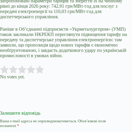
запропоновані параметри тарифів та зберегти їх на чинному
рівні до кінця 2026 року: 742,91 грн/МВт·год для послуг з
передачі електроенергії та 110,03 грн/МВт·год для
диспетчерського управління.
Раніше в Об’єднанні підприємств «Укрметалургпром» (УМП)
також закликали НКРЕКП переглянути підвищення тарифу на
передачу та диспетчерське управління електроенергією: там
заявили, що пропозиція щодо нових тарифів є економічно
необґрунтованою, і завдасть додаткового удару по українській
промисловості в умовах війни.
Submit Rating
Rate this item:
No votes yet.
Залишити відповідь
Ваша e-mail адреса не оприлюднюватиметься.
Обов’язкові поля
позначені
*