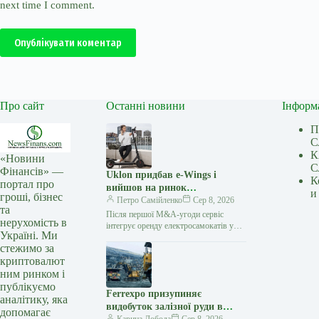
next time I comment.
Опублікувати коментар
Про сайт
Останні новини
Інформ
П
С
К
«Новини
С
Фінансів» —
Uklon придбав e-Wings і
К
портал про
вийшов на ринок
и
гроші, бізнес
електросамокатів
Петро Самійленко
Сер 8, 2026
та
Після першої M&A-угоди сервіс
нерухомість в
інтегрує оренду електросамокатів у
Україні. Ми
власний застосунок та розширює
стежимо за
екосистему міської мобільності
криптовалют
Українська технологічна компанія
Uklon завершила…
ним ринком і
публікуємо
Ferrexpo призупиняє
аналітику, яка
видобуток залізної руди в
допомагає