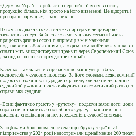
«Держава Україна заробляє на переробці брухту в готову
продукцію більше, ніж просто на його вивезенні. Це відкрита і
прозора інформація», – зазначив він.
Натомість діяльність частини експортерів є непрозорою,
зауважив експерт. За його словами, у цьому сегменті часто
працюють фізичні особи-підприємці з мінімальними
податковими зобов’язаннями, а окремі компанії також уникають
сплати мит, використовуючи транзит через Європейський Союз
для подальшого експорту до третіх країн.
Каленков також заявив про можливі маніпуляції з боку
експортерів у судових процесах. За його словами, деякі компанії
подають позови проти урядових рішень, але навіть не платять
судовий збір – вони просто очікують на автоматичний розподіл
справи між суддями.
«Вони фактично грають у «рулетку», подаючи заяви доти, доки
справа не потрапить до потрібного судді», – зазначив він і
висловив сподівання на неупередженість судової системи.
За оцінками Каленкова, через експорт брухту українські
підприємства у 2024 році недоотримали щонайменше 200 тисяч