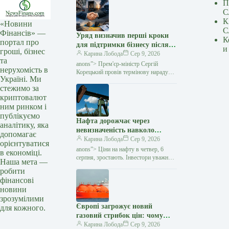
П
С
К
«Новини
С
Фінансів» —
Уряд визначив перші кроки
К
портал про
для підтримки бізнесу після
и
гроші, бізнес
російських атак — Мінфін
Карина Лобода
Сер 9, 2026
та
anons”> Прем'єр-міністр Сергій
нерухомість в
Корецький провів термінову нараду
Україні. Ми
з представниками бізнесу, ритейлу
стежимо за
та логістичних компаній після серії
криптовалют
російських ударів
ним ринком і
публікуємо
Нафта дорожчає через
аналітику, яка
невизначеність навколо
допомагає
переговорів Ірану та Оману
Карина Лобода
Сер 9, 2026
орієнтуватися
— Мінфін
anons”> Ціни на нафту в четвер, 6
в економіці.
серпня, зростають. Інвестори уважно
Наша мета —
стежать за переговорами між Іраном
робити
та Оманом щодо відновлення
фінансові
судноплавства через Ормузьку
новини
протоку,
зрозумілими
Європі загрожує новий
для кожного.
газовий стрибок цін: чому
сховища майже порожні перед
Карина Лобода
Сер 9, 2026