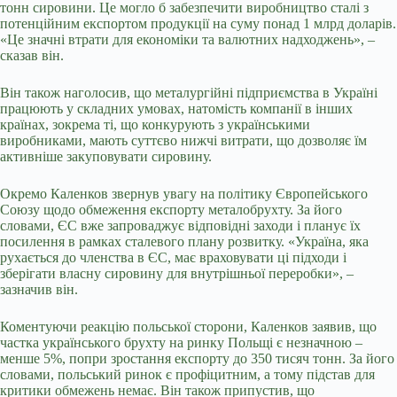
тонн сировини. Це могло б забезпечити виробництво сталі з
потенційним експортом продукції на суму понад 1 млрд доларів.
«Це значні втрати для економіки та валютних надходжень», –
сказав він.
Він також наголосив, що металургійні підприємства в Україні
працюють у складних умовах, натомість компанії в інших
країнах, зокрема ті, що конкурують з українськими
виробниками, мають суттєво нижчі витрати, що дозволяє їм
активніше закуповувати сировину.
Окремо Каленков звернув увагу на політику Європейського
Союзу щодо обмеження експорту металобрухту. За його
словами, ЄС вже запроваджує відповідні заходи і планує їх
посилення в рамках сталевого плану розвитку. «Україна, яка
рухається до членства в ЄС, має враховувати ці підходи і
зберігати власну сировину для внутрішньої переробки», –
зазначив він.
Коментуючи реакцію польської сторони, Каленков заявив, що
частка українського брухту на ринку Польщі є незначною –
менше 5%, попри зростання експорту до 350 тисяч тонн. За його
словами, польський ринок є профіцитним, а тому підстав для
критики обмежень немає. Він також припустив, що