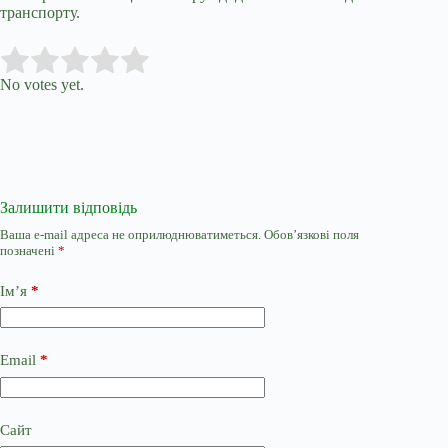
транспорту.
Submit Rating
Rate this item:
No votes yet.
Залишити відповідь
Ваша e-mail адреса не оприлюднюватиметься.
Обов’язкові поля
позначені
*
Ім’я
*
Email
*
Сайт