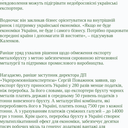
невдоволення можуть підігрівати недобросовісні українські
експортери.
Водночас він закликав бізнес орієнтуватися на внутрішній
ринок і підтримку української економіки. «Якщо не буде
економіки України, не буде і самого бізнесу. Потрібно працювати
всередині країни і допомагати їй вистояти», – підсумував
Каленков.
Раніше уряд ухвалив рішення щодо обмеження експорту
металобрухту з метою забезпечення сировиною вітчизняної
металургії та підтримки промислового виробництва.
Нагадаємо, раніше заступник директора ДП
«Укрпромзовнішекспертиза» Сергій Поважнюк заявив, що
експорт брухту приносить Україні у 280 разів менше податків,
ніж переробка. За його словами, що експортери брухту чорних
металів платять державі в середньому 50 гривень податків з
тонни вивезеного брухту. А металургійні комбінати, які
переробляють його в Україні, платять понад 7500 грн з кожної
тонни. А з урахуванням платежів суміжних галузей – до 14000
грн з тонни. Крім цього, переробка брухту в Україні створює
мультиплікативний ефект для економіки, забезпечує десятки
тисяч робочих місць та генерує додаткові вантажі для