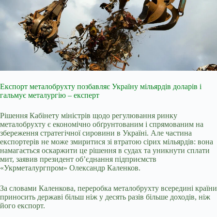
Експорт металобрухту позбавляє Україну мільярдів доларів і
гальмує металургію – експерт
Рішення Кабінету міністрів щодо регулювання ринку
металобрухту є економічно обґрунтованим і спрямованим на
збереження стратегічної сировини в Україні. Але частина
експортерів не може змиритися зі втратою сірих мільярдів: вона
намагається оскаржити це рішення в судах та уникнути сплати
мит, заявив президент об’єднання підприємств
«Укрметалургпром» Олександр Каленков.
За словами Каленкова, переробка металобрухту всередині країни
приносить державі більш ніж у десять разів більше доходів, ніж
його експорт.